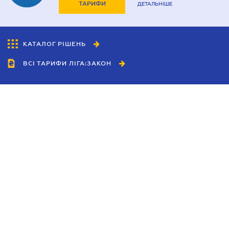
ТАРИФИ
ДЕТАЛЬНІШЕ
КАТАЛОГ РІШЕНЬ
ВСІ ТАРИФИ ЛІГА:ЗАКОН
Співробітництво
Агенти
Дилери
Політика конфіденційності
Умови використання сайту
Реклама
Блог
Новини компанії
Керівництва