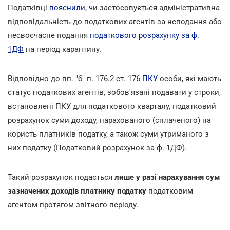
Податківці
пояснили
, чи застосовується адміністративна
відповідальність до податкових агентів за неподання або
несвоєчасне подання
податкового розрахунку за ф.
1ДФ
на період карантину.
Відповідно до пп. "б" п. 176.2 ст. 176
ПКУ
особи, які мають
статус податкових агентів, зобов'язані подавати у строки,
встановлені ПКУ для податкового кварталу, податковий
розрахунок суми доходу, нарахованого (сплаченого) на
користь платників податку, а також суми утриманого з
них податку (Податковий розрахунок за ф. 1ДФ).
Такий розрахунок подається
лише у разі нарахування сум
зазначених доходів платнику податку
податковим
агентом протягом звітного періоду.