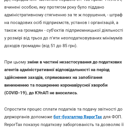
вчинені особою, яку протягом року було піддано
адміністративному стягненню за те ж порушення, - штраф
на посадових осіб підприємств, установ і організацій, а
також на громадян - суб'єктів підприємницької діяльності
у розмірі від трьох до п'яти неоподатковуваних мінімумів
доходів громадян (від 51 до 85 грн).
При цьому
зміни в частині незастосування до податкових
агентів адміністративної відповідальності на період
здійснення заходів, спрямованих на запобігання
виникненню та поширенню коронавірусної хвороби
(COVID-19), до КУпАП не вносились
.
Спростити процес сплати податків та подачу звітності до
держорганів допоможе
бот-бухгалтер ReporTax
для ФОП.
ReporTax показує податкову заборгованість та дозволяє її