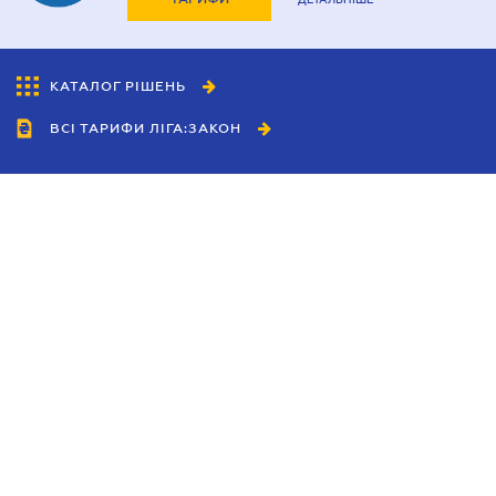
КАТАЛОГ РІШЕНЬ
ВСІ ТАРИФИ ЛІГА:ЗАКОН
Співробітництво
Агенти
Дилери
Політика конфіденційності
Умови використання сайту
Реклама
Блог
Новини компанії
Керівництва