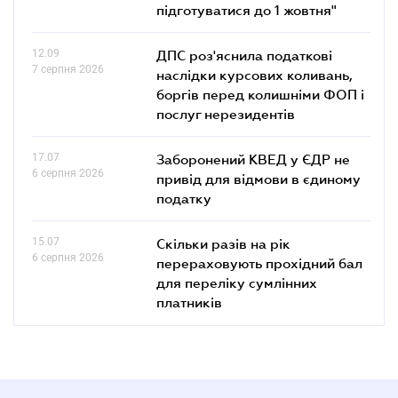
підготуватися до 1 жовтня"
12.09
ДПС роз'яснила податкові
7 серпня 2026
наслідки курсових коливань,
боргів перед колишніми ФОП і
послуг нерезидентів
17.07
Заборонений КВЕД у ЄДР не
6 серпня 2026
привід для відмови в єдиному
податку
15.07
Скільки разів на рік
6 серпня 2026
перераховують прохідний бал
для переліку сумлінних
платників