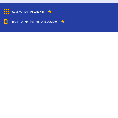
КАТАЛОГ РІШЕНЬ
ВСІ ТАРИФИ ЛІГА:ЗАКОН
Співробітництво
Агенти
Дилери
Політика конфіденційності
Умови використання сайту
Реклама
Блог
Новини компанії
Керівництва
Каталоги компаній