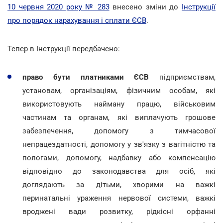
10 червня 2020 року № 283
внесено зміни до
Інструкції
про порядок нарахування і сплати ЄСВ
.
Тепер в Інструкції передбачено:
право бути платниками ЄСВ
підприємствам,
установам, організаціям, фізичним особам, які
використовують найману працю, військовим
частинам та органам, які виплачують грошове
забезпечення, допомогу з тимчасової
непрацездатності, допомогу у зв'язку з вагітністю та
пологами, допомогу, надбавку або компенсацію
відповідно до законодавства для осіб, які
доглядають за дітьми, хворими на важкі
перинатальні ураження нервової системи, важкі
вроджені вади розвитку, рідкісні орфанні