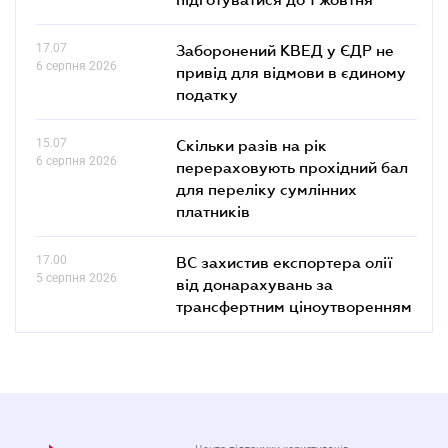
17.07
Заборонений КВЕД у ЄДР не
6 серпня 2026
привід для відмови в єдиному
податку
15.07
Скільки разів на рік
6 серпня 2026
перераховують прохідний бал
для переліку сумлінних
платників
17.00
ВС захистив експортера олії
5 серпня 2026
від донарахувань за
трансфертним ціноутворенням