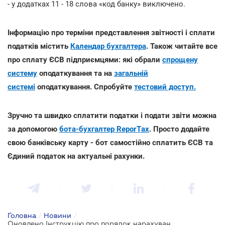
- у додатках 11 - 18 слова «код банку» виключено.
Інформацію про терміни представлення звітності і сплати
податків містить
Календар бухгалтера
. Також читайте все
про сплату ЄСВ підприємцями: які обрали
спрощену
систему
оподаткування та на
загальній
системі
оподаткування. Спробуйте
тестовий доступ.
Зручно та швидко сплатити податки і подати звіти можна
за допомогою
бота-бухгалтер ReporTах
. Просто додайте
свою банківську карту - бот самостійно сплатить ЄСВ та
Єдиний податок на актуальні рахунки.
Головна
/
Новини
/
Оновлено Інструкцію про порядок нарахування і сплати ЄСВ: податківці розкрили ключові зміни