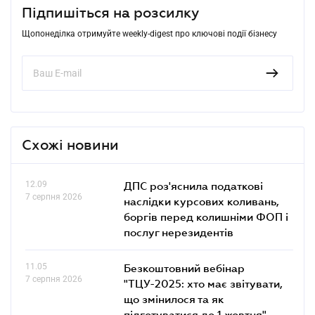
Підпишіться на розсилку
Щопонеділка отримуйте weekly-digest про ключові події бізнесу
Схожі новини
12.09
ДПС роз'яснила податкові
7 серпня 2026
наслідки курсових коливань,
боргів перед колишніми ФОП і
послуг нерезидентів
11.05
Безкоштовний вебінар
7 серпня 2026
"ТЦУ-2025: хто має звітувати,
що змінилося та як
підготуватися до 1 жовтня"