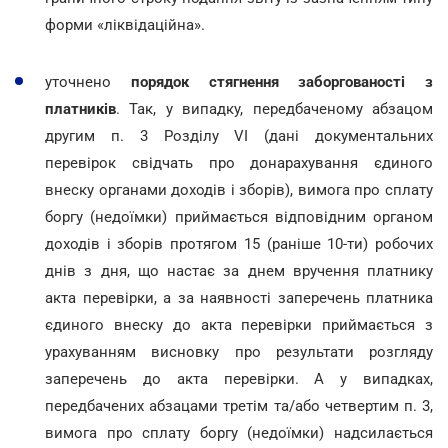
форми «ліквідаційна».
уточнено
порядок стягнення заборгованості з
платників
. Так, у випадку, передбаченому абзацом
другим п. 3 Розділу VI (дані документальних
перевірок свідчать про донарахування єдиного
внеску органами доходів і зборів), вимога про сплату
боргу (недоїмки) приймається відповідним органом
доходів і зборів протягом 15 (раніше 10-ти) робочих
днів з дня, що настає за днем вручення платнику
акта перевірки, а за наявності заперечень платника
єдиного внеску до акта перевірки приймається з
урахуванням висновку про результати розгляду
заперечень до акта перевірки. А у випадках,
передбачених абзацами третім та/або четвертим п. 3,
вимога про сплату боргу (недоїмки) надсилається