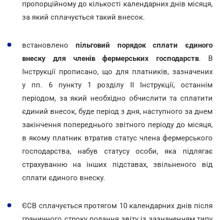
пропорційному до кількості календарних днів місяця,
за який сплачується такий внесок.
встановлено
пільговий порядок сплати єдиного
внеску для членів фермерських господарств
. В
Інструкції прописано, що для платників, зазначених
у пп. 6 пункту 1 розділу II Інструкції, останнім
періодом, за який необхідно обчислити та сплатити
єдиний внесок, буде період з дня, наступного за днем
закінчення попереднього звітного періоду до місяця,
в якому платник втратив статус члена фермерського
господарства, набув статусу особи, яка підлягає
страхуванню на інших підставах, звільненого від
сплати єдиного внеску.
ЄСВ сплачується протягом 10 календарних днів після
граничного строку подання звіту із зазначенням типу