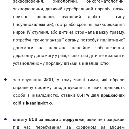
захворювання, онкологічні, онкогематологічні
захворювання, дитячий церебральний параліч, важкі
психічні розлади, цукровий діабет I типу
(інсулінозалежний), гострі або хронічні захворювання
нирок IV ступеня, або дитина отримала важку травму,
потребує трансплантації органу, потребує паліативної
допомоги на належне пенсійне забезпечення,
державну допомогу у разі, якщо такі діти не визнані в
установленому порядку дітьми з інвалідністю.
застосування ФОП, у тому числі тими, які обрали
спрощену систему оподаткування, в яких працюють
особи з інвалідністю, ставки
8,41% для працюючих
осіб з інвалідністю
.
сплату ЄСВ за іншого з подружжя
, який не працював
під час перебування за кордоном за місцем