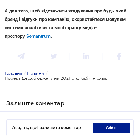
А для того, щоб відстежити згадування про будь-який
бренд і відгуки про компанію, скористайтеся модулем
системи аналітики та моніторингу медіа-
простору
Semantrum
.
Головна
/
Новини
/
Проект Держбюджету на 2021 рік: Кабмін схвалив та направив до Парламенту
Залиште коментар
Увійдіть, щоб залишити коментар
увійти