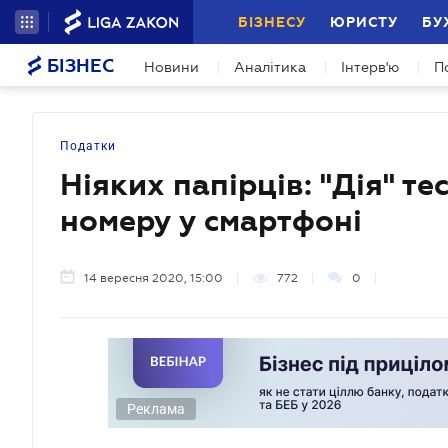
БІЗНЕСУ
ЮРИСТУ
БУ
БІЗНЕС
Новини
Аналітика
Інтерв'ю
П
Податки
Ніяких папірців: "Дія" те
номеру у смартфоні
14 вересня 2020, 15:00
772
0
Реклама