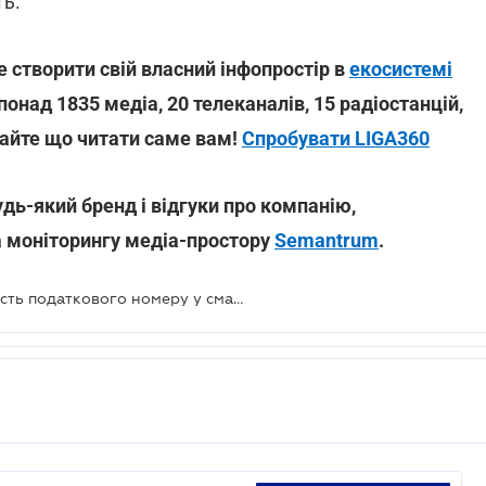
ть.
 створити свій власний інфопростір в
екосистемі
 понад 1835 медіа, 20 телеканалів, 15 радіостанцій,
райте що читати саме вам!
Спробувати LIGA360
удь-який бренд і відгуки про компанію,
а моніторингу медіа-простору
Semantrum
.
Ніяких папірців: "Дія" тестує зручність податкового номеру у смартфоні