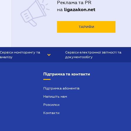
Реклама та PR
ligazakon.net
на
ТАРИФИ
Сервіси моніторингу та
Сервіси електронної звітності та
аналізу
документообігу
CONTR AGENT
Liga:REPORT
Підтримка та контакти
SMS-МАЯК
VERDICTUM
Підтримка абонентів
Напишіть нам
SEMANTRUM
Розсилки
SMS-МАЯК ІПОТЕКА
Контакти