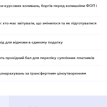
ки курсових коливань, боргів перед колишніми ФОП і
хто має звітувати, що змінилося та як підготуватися
ід для відмови в єдиному податку
ють прохідний бал для переліку сумлінних платників
 донарахувань за трансфертним ціноутворенням