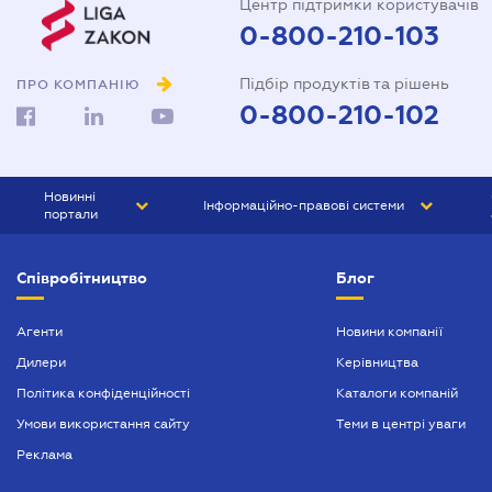
Центр підтримки користувачів
0-800-210-103
Підбір продуктів та рішень
ПРО КОМПАНІЮ
0-800-210-102
Новинні
Інформаційно-правові системи
портали
ЮРЛІГА
Право України
Співробітництво
Блог
БІЗНЕС
ГРАНД
БУХГАЛТЕР.ua
ПРАЙМ
Агенти
Новини компанії
Дилери
Керівництва
БУХГАЛТЕР ПРОФ
Політика конфіденційності
Каталоги компаній
ЮРИСТ ПРОФ
Умови використання сайту
Теми в центрі уваги
ЮРИСТ
Реклама
ПІДПРИЄМЕЦЬ