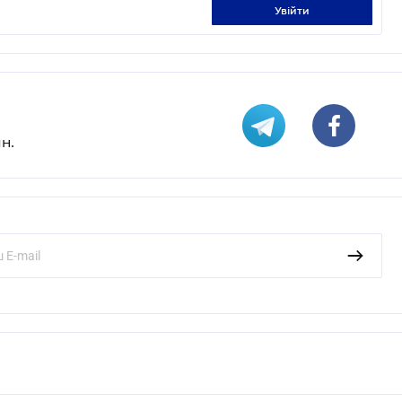
увійти
н.