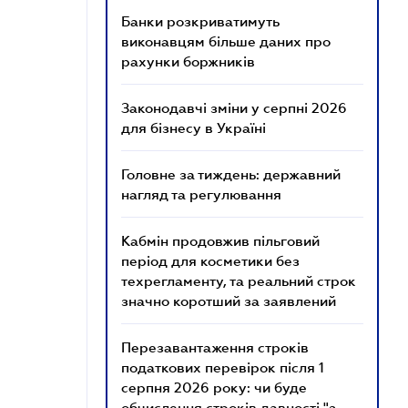
Банки розкриватимуть
виконавцям більше даних про
рахунки боржників
Законодавчі зміни у серпні 2026
для бізнесу в Україні
Головне за тиждень: державний
нагляд та регулювання
Кабмін продовжив пільговий
період для косметики без
техрегламенту, та реальний строк
значно коротший за заявлений
Перезавантаження строків
податкових перевірок після 1
серпня 2026 року: чи буде
обчислення строків давності "з