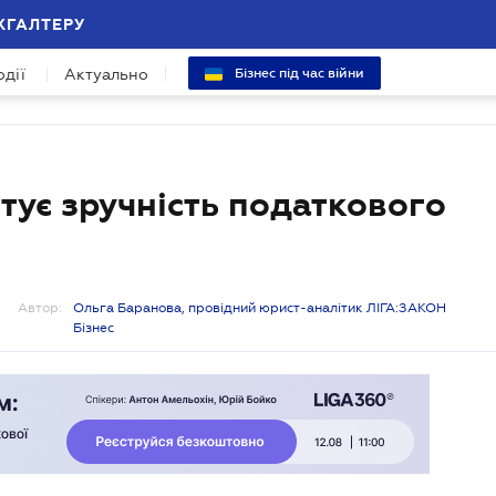
ХГАЛТЕРУ
одії
Актуально
Бізнес під час війни
стує зручність податкового
Автор:
Ольга Баранова, провідний юрист-аналітик ЛІГА:ЗАКОН
Бізнес