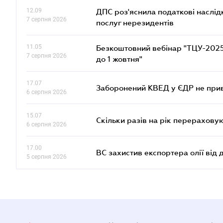
12.09
ДПС роз'яснила податкові наслід
7 серпня 2026
послуг нерезидентів
11.05
Безкоштовний вебінар "ТЦУ-2025: 
7 серпня 2026
до 1 жовтня"
17.07
Заборонений КВЕД у ЄДР не прив
6 серпня 2026
15.07
Скільки разів на рік перерахову
6 серпня 2026
17.00
ВС захистив експортера олії від
5 серпня 2026