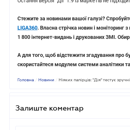
Остання версія "Дії" 1.9 із маркетів не підходи
Стежите за новинами вашої галузі? Спробуйте
LIGA360
. Власна стрічка новин і моніторинг з
1 800 інтернет-видань і друкованих ЗМІ. Оби
А для того, щоб відстежити згадування про б
скористайтеся модулем системи аналітики т
Головна
/
Новини
/
Залиште коментар