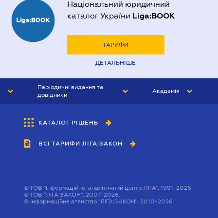
Національний юридичний
Liga:BOOK
каталог України
ТАРИФИ
ДЕТАЛЬНІШЕ
Періодичні видання та
Академія
довідники
ЮРИСТ&ЗАКОН
АКАДЕМІЯ ЛІГА:ЗАКОН
КАТАЛОГ РІШЕНЬ
БУХГАЛТЕР&ЗАКОН
ВСІ ТАРИФИ ЛІГА:ЗАКОН
ВІСНИК МСФЗ
ІНТЕРБУХ
ОСОБИСТИЙ ЕКСПЕРТ
©
ТОВ "інформаційно-аналітичний центр ЛІГА", 1991-2026.
©
ТОВ "ЛІГА ЗАКОН", 2007-2026.
©
Інформаційне агенство "ЛІГА:ЗАКОН", 2010-2026.