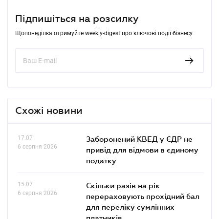
Підпишіться на розсилку
Щопонеділка отримуйте weekly-digest про ключові події бізнесу
Схожі новини
17.07
Заборонений КВЕД у ЄДР не
6 серпня 2026
привід для відмови в єдиному
податку
15.07
Скільки разів на рік
6 серпня 2026
перераховують прохідний бал
для переліку сумлінних
платників