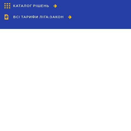
КАТАЛОГ РІШЕНЬ
ВСІ ТАРИФИ ЛІГА:ЗАКОН
Співробітництво
Агенти
Дилери
Політика конфіденційності
Умови використання сайту
Реклама
Блог
Новини компанії
Керівництва
Каталоги компаній
Теми в центрі уваги