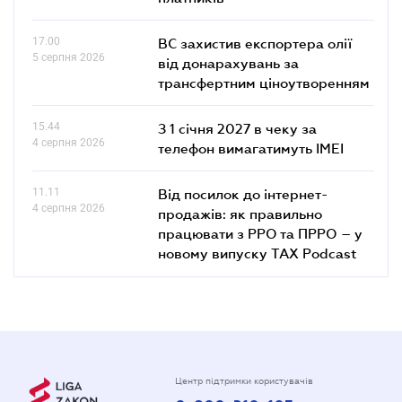
17.00
ВС захистив експортера олії
5 серпня 2026
від донарахувань за
трансфертним ціноутворенням
15.44
З 1 січня 2027 в чеку за
4 серпня 2026
телефон вимагатимуть IMEI
11.11
Від посилок до інтернет-
4 серпня 2026
продажів: як правильно
працювати з РРО та ПРРО – у
новому випуску TAX Podcast
Центр підтримки користувачів