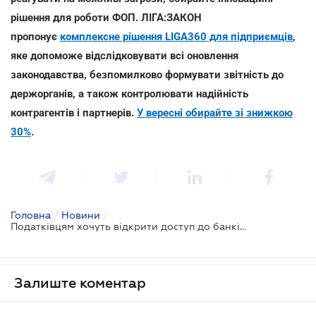
рішення для роботи ФОП. ЛІГА:ЗАКОН
пропонує
комплексне рішення LIGA360 для підприємців
,
яке допоможе відслідковувати всі оновлення
законодавства, безпомилково формувати звітність до
держорганів, а також контролювати надійність
контрагентів і партнерів.
У вересні обирайте зі знижкою
30%
.
Головна
/
Новини
/
Податківцям хочуть відкрити доступ до банківської таємниці відносно операцій по рахунках підприємців
Залиште коментар