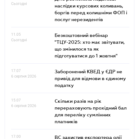
Сьогодні
наслідки курсових коливань,
боргів перед колишніми ФОП і
послуг нерезидентів
11.05
Безкоштовний вебінар
Сьогодні
"ТЦУ-2025: хто має звітувати,
що змінилося та як
підготуватися до 1 жовтня"
17.07
Заборонений КВЕД у ЄДР не
6 серпня 2026
привід для відмови в єдиному
податку
15.07
Скільки разів на рік
6 серпня 2026
перераховують прохідний бал
для переліку сумлінних
платників
17.00
ВС захистив експортера олії