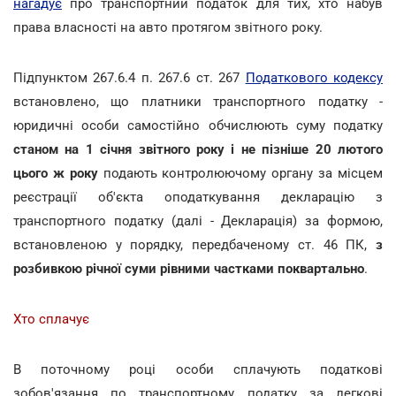
нагадує
про транспортний податок для тих, хто набув
права власності на авто протягом звітного року.
Підпунктом 267.6.4 п. 267.6 ст. 267
Податкового кодексу
встановлено, що платники транспортного податку -
юридичні особи самостійно обчислюють суму податку
станом на 1 січня звітного року і не пізніше 20 лютого
цього ж року
подають контролюючому органу за місцем
реєстрації об'єкта оподаткування декларацію з
транспортного податку (далі - Декларація) за формою,
встановленою у порядку, передбаченому ст. 46 ПК,
з
розбивкою річної суми рівними частками поквартально
.
Хто сплачує
В поточному році особи сплачують податкові
зобов'язання по транспортному податку за легкові