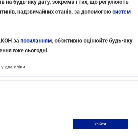
в на будь-яку дату, зокрема і тих, що регулюють
нтинів, надзвичайних станів, за допомогою
систем
ЗАКОН за
посиланням
, об'єктивно оцінюйте будь-яку
ення вже сьогодні.
 у два кліки
увійти