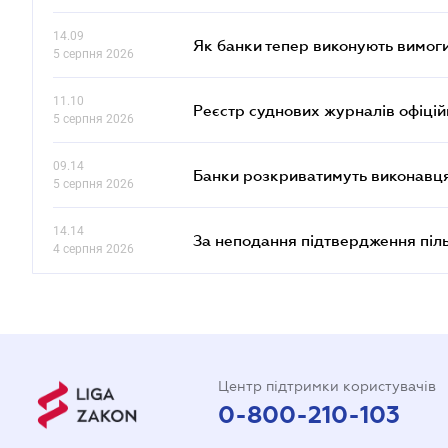
14.09
Як банки тепер виконують вимоги
5 серпня 2026
11.10
Реєстр суднових журналів офіці
5 серпня 2026
09.14
Банки розкриватимуть виконавця
5 серпня 2026
14.14
За неподання підтвердження піл
4 серпня 2026
Центр підтримки користувачів
0-800-210-103