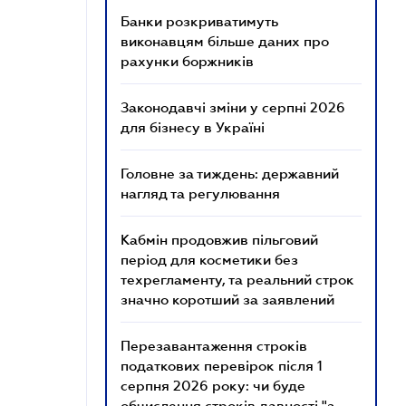
Банки розкриватимуть
виконавцям більше даних про
рахунки боржників
Законодавчі зміни у серпні 2026
для бізнесу в Україні
Головне за тиждень: державний
нагляд та регулювання
Кабмін продовжив пільговий
період для косметики без
техрегламенту, та реальний строк
значно коротший за заявлений
Перезавантаження строків
податкових перевірок після 1
серпня 2026 року: чи буде
обчислення строків давності "з