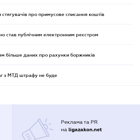
 стягувачів про примусове списання коштів
йно став публічним електронним реєстром
м більше даних про рахунки боржників
ьг з МТД штрафу не буде
Реклама та PR
ligazakon.net
на