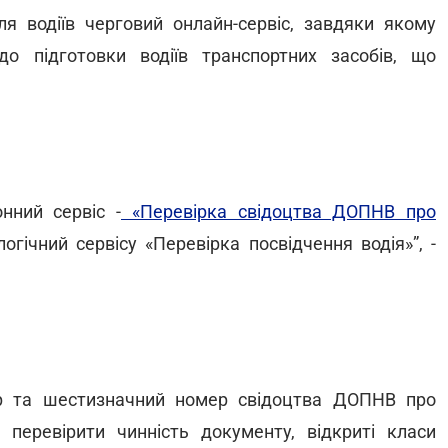
я водіїв черговий онлайн-сервіс, завдяки якому
о підготовки водіїв транспортних засобів, що
нний сервіс -
«Перевірка свідоцтва ДОПНВ про
огічний сервісу «Перевірка посвідчення водія»”, -
ер та шестизначний номер свідоцтва ДОПНВ про
 перевірити чинність документу, відкриті класи