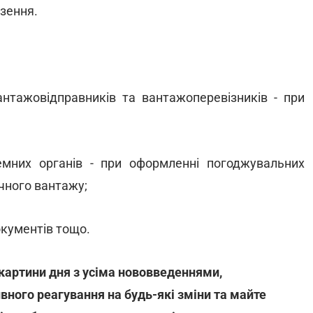
зення.
вантажовідправників та вантажоперевізників - при
земних органів - при оформленні погоджувальних
чного вантажу;
окументів тощо.
 картини дня з усіма нововведеннями,
вного реагування на будь-які зміни та майте