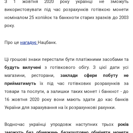
З 1 жовтня 2020 року українці не зможуть
використовувати під час розрахунків готівкою монети
номіналом 25 копійок та банкноти старих зразків до 2003
року.
Про це
нагадує
Нацбанк.
Ці грошові знаки перестали бути платіжними засобами та
будуть вилучені
з готівкового обігу. З цієї дати усі
магазини, ресторани,
заклади сфери побуту не
прийматимуть
їх під час готівкових розрахунків за
товари та послуги, а залишки таких монет і банкнот - до
16 жовтня 2020 року вони мають здати до кас банків
України для зарахування на їх розрахункові рахунки.
Водночас українці упродовж наступних трьох
років
зможуть без обмежень безкоштовно обміняти монети