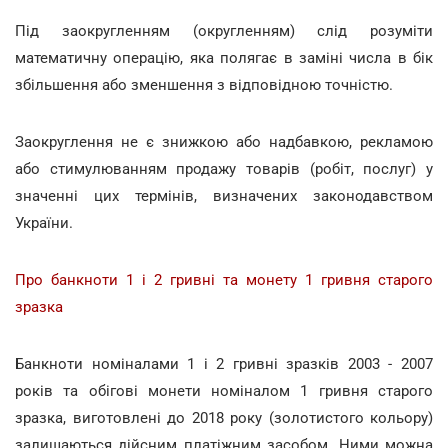
Під заокругленням (округленням) слід розуміти
математичну операцію, яка полягає в заміні числа в бік
збільшення або зменшення з відповідною точністю.
Заокруглення не є знижкою або надбавкою, рекламою
або стимулюванням продажу товарів (робіт, послуг) у
значенні цих термінів, визначених законодавством
України.
Про банкноти 1 і 2 гривні та монету 1 гривня старого
зразка
Банкноти номіналами 1 і 2 гривні зразків 2003 - 2007
років та обігові монети номіналом 1 гривня старого
зразка, виготовлені до 2018 року (золотистого кольору)
залишаються дійсним платіжним засобом. Ними можна