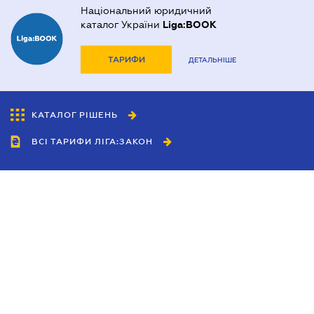
Національний юридичний
каталог України
Liga:BOOK
ТАРИФИ
ДЕТАЛЬНІШЕ
КАТАЛОГ РІШЕНЬ
ВСІ ТАРИФИ ЛІГА:ЗАКОН
Співробітництво
Агенти
Дилери
Політика конфіденційності
Умови використання сайту
Реклама
Блог