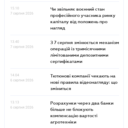
15.10
Чи звільняє воєнний стан
7 серпня 2026
професійного учасника ринку
капіталу від положень про
нагляд
13.40
З 7 серпня змінюється механізм
7 серпня 2026
операцій із тримісячними
лімітованими депозитними
сертифікатами
14.04
Тютюнові компанії чекають на
6 серпня 2026
нові правила відеонагляду: що
зміниться
13.13
Розрахунки через два банки
6 серпня 2026
більше не блокують
компенсацію вартості
агротехніки