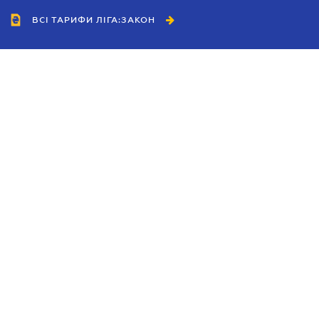
ВСІ ТАРИФИ ЛІГА:ЗАКОН
Співробітництво
Агенти
Дилери
Політика конфіденційності
Умови використання сайту
Реклама
Блог
Новини компанії
Керівництва
Каталоги компаній
Теми в центрі уваги
Підтримка та контакти