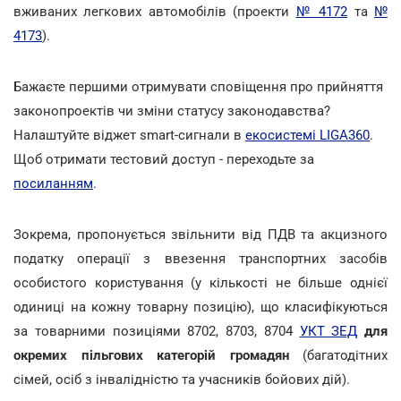
вживаних легкових автомобілів (проекти
№ 4172
та
№
4173
).
Бажаєте першими отримувати сповіщення про прийняття
законопроектів чи зміни статусу законодавства?
Налаштуйте віджет smart-сигнали в
екосистемі LIGA360
.
Щоб отримати тестовий доступ - переходьте за
посиланням
.
Зокрема, пропонується звільнити від ПДВ та акцизного
податку операції з ввезення транспортних засобів
особистого користування (у кількості не більше однієї
одиниці на кожну товарну позицію), що класифікуються
за товарними позиціями 8702, 8703, 8704
УКТ ЗЕД
для
окремих пільгових категорій громадян
(багатодітних
сімей, осіб з інвалідністю та учасників бойових дій).