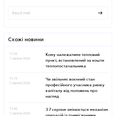
Схожі новини
17.05
Кому належатиме тепловий
7 серпня 2026
пункт, встановлений за кошти
теплопостачальника
15.10
Чи звільняє воєнний стан
7 серпня 2026
професійного учасника ринку
капіталу від положень про
нагляд
13.40
З 7 серпня змінюється механізм
7 серпня 2026
операцій із тримісячними