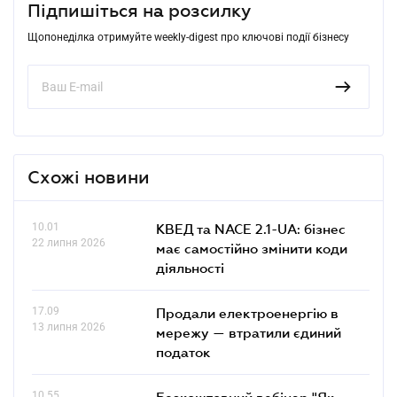
Підпишіться на розсилку
Щопонеділка отримуйте weekly-digest про ключові події бізнесу
Схожі новини
10.01
КВЕД та NACE 2.1-UA: бізнес
22 липня 2026
має самостійно змінити коди
діяльності
17.09
Продали електроенергію в
13 липня 2026
мережу — втратили єдиний
податок
10.55
Безкоштовний вебінар "Як