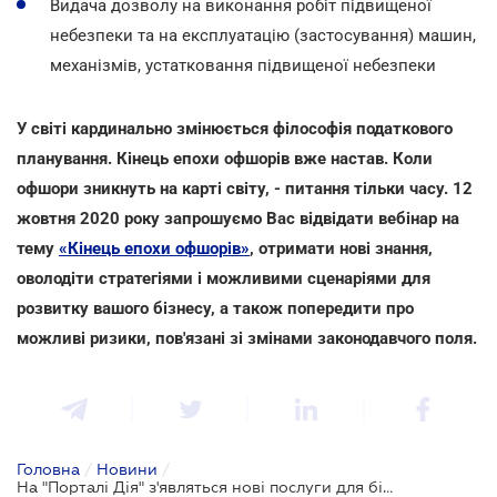
Видача дозволу на виконання робіт підвищеної
небезпеки та на експлуатацію (застосування) машин,
механізмів, устатковання підвищеної небезпеки
У світі кардинально змінюється філософія податкового
планування. Кінець епохи офшорів вже настав. Коли
офшори зникнуть на карті світу, - питання тільки часу. 12
жовтня 2020 року запрошуємо Вас відвідати вебінар на
тему
«Кінець епохи офшорів»
, отримати нові знання,
оволодіти стратегіями і можливими сценаріями для
розвитку вашого бізнесу, а також попередити про
можливі ризики, пов'язані зі змінами законодавчого поля.
Головна
/
Новини
/
На "Порталі Дія" з'являться нові послуги для бізнесу