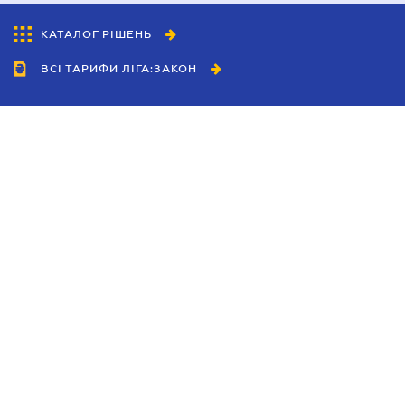
КАТАЛОГ РІШЕНЬ
ВСІ ТАРИФИ ЛІГА:ЗАКОН
Співробітництво
Агенти
Дилери
Політика конфіденційності
Умови використання сайту
Реклама
Блог
Новини компанії
Керівництва
Каталоги компаній
Теми в центрі уваги