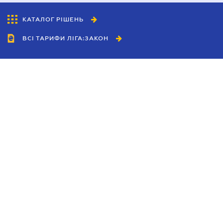
КАТАЛОГ РІШЕНЬ
ВСІ ТАРИФИ ЛІГА:ЗАКОН
Співробітництво
Агенти
Дилери
Політика конфіденційності
Умови використання сайту
Реклама
Блог
Новини компанії
Керівництва
Каталоги компаній
Теми в центрі уваги