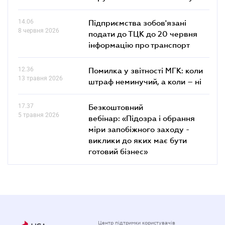
14.06
Підприємства зобов'язані
8 червня 2026
подати до ТЦК до 20 червня
інформацію про транспорт
12.36
Помилка у звітності МГК: коли
13 травня 2026
штраф неминучий, а коли – ні
17.37
Безкоштовний
5 травня 2026
вебінар: «Підозра і обрання
міри запобіжного заходу -
виклики до яких має бути
готовий бізнес»
Центр підтримки користувачів