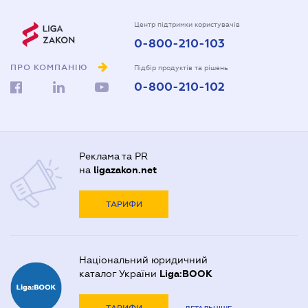
Центр підтримки користувачів
0-800-210-103
ПРО КОМПАНІЮ
Підбір продуктів та рішень
0-800-210-102
Реклама та PR
на
ligazakon.net
ТАРИФИ
Національний юридичний
каталог України
Liga:BOOK