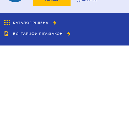
ТАРИФИ
ДЕТАЛЬНІШЕ
КАТАЛОГ РІШЕНЬ
ВСІ ТАРИФИ ЛІГА:ЗАКОН
Співробітництво
Агенти
Дилери
Політика конфіденційності
Умови використання сайту
Реклама
Блог
Новини компанії
Керівництва