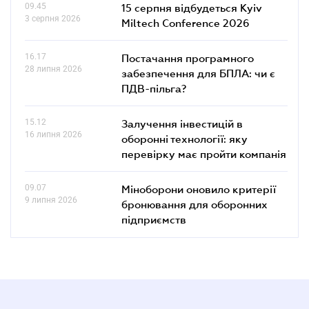
09.45
15 серпня відбудеться Kyiv
3 серпня 2026
Miltech Conference 2026
16.17
Постачання програмного
28 липня 2026
забезпечення для БПЛА: чи є
ПДВ-пільга?
15.12
Залучення інвестицій в
16 липня 2026
оборонні технології: яку
перевірку має пройти компанія
09.07
Міноборони оновило критерії
9 липня 2026
бронювання для оборонних
підприємств