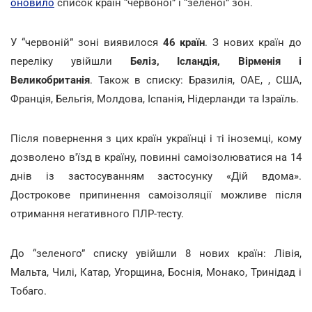
оновило
список країн “червоної” і “зеленої” зон.
У “червоній” зоні виявилося
46 країн
. З нових країн до
переліку увійшли
Беліз, Ісландія, Вірменія і
Великобританія
. Також в списку: Бразилія, ОАЕ, , США,
Франція, Бельгія, Молдова, Іспанія, Нідерланди та Ізраїль.
Після повернення з цих країн українці і ті іноземці, кому
дозволено в'їзд в країну, повинні самоізолюватися на 14
днів із застосуванням застосунку «Дій вдома».
Дострокове припинення самоізоляції можливе після
отримання негативного ПЛР-тесту.
До “зеленого” списку увійшли 8 нових країн: Лівія,
Мальта, Чилі, Катар, Угорщина, Боснія, Монако, Тринідад і
Тобаго.