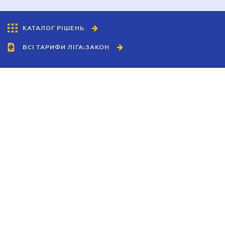
КАТАЛОГ РІШЕНЬ
ВСІ ТАРИФИ ЛІГА:ЗАКОН
Співробітництво
Агенти
Дилери
Політика конфіденційності
Умови використання сайту
Реклама
Блог
Новини компанії
Керівництва
Каталоги компаній