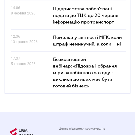
14.06
Підприємства зобов'язані
8 червня 2026
подати до ТЦК до 20 червня
інформацію про транспорт
12.36
Помилка у звітності МГК: коли
13 травня 2026
штраф неминучий, а коли – ні
17.37
Безкоштовний
5 травня 2026
вебінар: «Підозра і обрання
міри запобіжного заходу -
виклики до яких має бути
готовий бізнес»
Центр підтримки користувачів