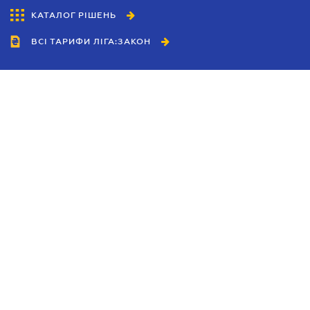
КАТАЛОГ РІШЕНЬ
ВСІ ТАРИФИ ЛІГА:ЗАКОН
Співробітництво
Агенти
Дилери
Політика конфіденційності
Умови використання сайту
Реклама
Блог
Новини компанії
Керівництва
Каталоги компаній
Теми в центрі уваги