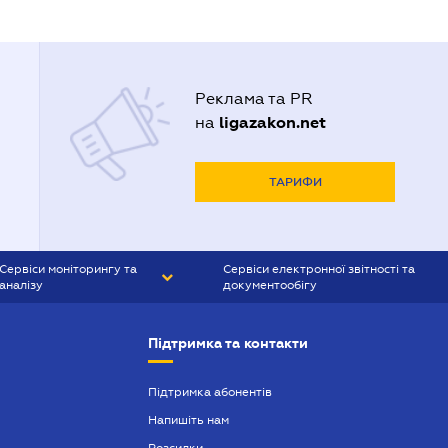
Реклама та PR
ligazakon.net
на
ТАРИФИ
Сервіси моніторингу та
Сервіси електронної звітності та
аналізу
документообігу
CONTR AGENT
Liga:REPORT
Підтримка та контакти
SMS-МАЯК
VERDICTUM
Підтримка абонентів
Напишіть нам
SEMANTRUM