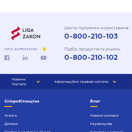
Центр підтримки користувачів
0-800-210-103
Підбір продуктів та рішень
ПРО КОМПАНІЮ
0-800-210-102
Новинні
Інформаційно-правові системи
портали
ЮРЛІГА
Право України
Співробітництво
Блог
БІЗНЕС
ГРАНД
БУХГАЛТЕР.ua
ПРАЙМ
Агенти
Новини компанії
Дилери
Керівництва
БУХГАЛТЕР ПРОФ