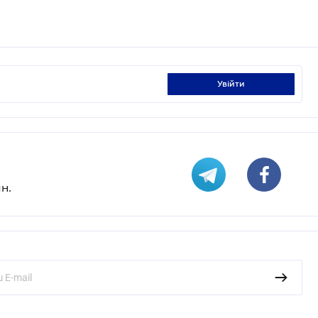
увійти
н.