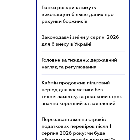
Банки розкриватимуть
виконавцям більше даних про
рахунки боржників
Законодавчі зміни у серпні 2026
для бізнесу в Україні
Головне за тиждень: державний
нагляд та регулювання
Кабмін продовжив пільговий
період для косметики без
техрегламенту, та реальний строк
значно коротший за заявлений
Перезавантаження строків
податкових перевірок після 1
серпня 2026 року: чи буде
обчислення строків давності "з