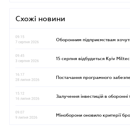
Схожі новини
09.15
Оборонним підприємствам хочуть
7 серпня 2026
09.45
15 серпня відбудеться Kyiv Milte
3 серпня 2026
16.17
Постачання програмного забезпе
28 липня 2026
15.12
Залучення інвестицій в оборонні 
16 липня 2026
09.07
Міноборони оновило критерії бр
9 липня 2026