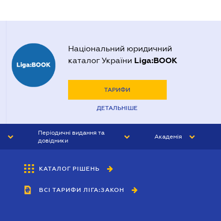
Національний юридичний
Liga:BOOK
каталог України
ТАРИФИ
ДЕТАЛЬНІШЕ
Періодичні видання та
Академія
довідники
ЮРИСТ&ЗАКОН
АКАДЕМІЯ ЛІГА:ЗАКОН
КАТАЛОГ РІШЕНЬ
БУХГАЛТЕР&ЗАКОН
ВСІ ТАРИФИ ЛІГА:ЗАКОН
ВІСНИК МСФЗ
ІНТЕРБУХ