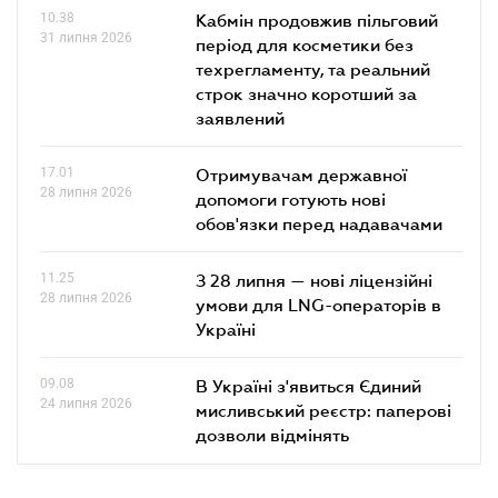
10.38
Кабмін продовжив пільговий
31 липня 2026
період для косметики без
техрегламенту, та реальний
строк значно коротший за
заявлений
17.01
Отримувачам державної
28 липня 2026
допомоги готують нові
обов'язки перед надавачами
11.25
З 28 липня — нові ліцензійні
28 липня 2026
умови для LNG-операторів в
Україні
09.08
В Україні з'явиться Єдиний
24 липня 2026
мисливський реєстр: паперові
дозволи відмінять