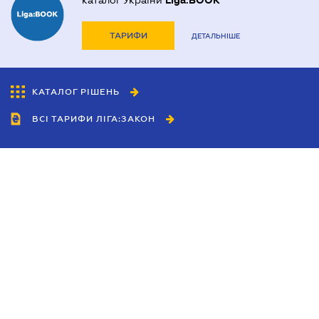
каталог України
Liga:BOOK
ТАРИФИ
ДЕТАЛЬНІШЕ
КАТАЛОГ РІШЕНЬ
ВСІ ТАРИФИ ЛІГА:ЗАКОН
Співробітництво
Агенти
Дилери
Політика конфіденційності
Умови використання сайту
Реклама
Блог