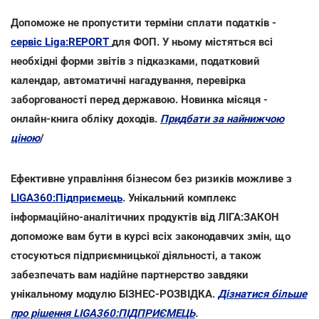
Допоможе не пропустити терміни сплати податків -
сервіс Liga:REPORT
для ФОП. У ньому містяться всі
необхідні форми звітів з підказками, податковий
календар, автоматичні нагадування, перевірка
заборгованості перед державою. Новинка місяця -
онлайн-книга обліку доходів.
Придбати за найнижчою
ціною
/
Ефективне управління бізнесом без ризиків можливе з
LIGA360:Підприємець
. Унікальний комплекс
інформаційно-аналітичних продуктів від ЛІГА:ЗАКОН
допоможе вам бути в курсі всіх законодавчих змін, що
стосуються підприємницької діяльності, а також
забезпечать вам надійне партнерство завдяки
унікальному модулю БІЗНЕС-РОЗВІДКА.
Дізнатися більше
про рішення LIGA360:ПІДПРИЄМЕЦЬ
.