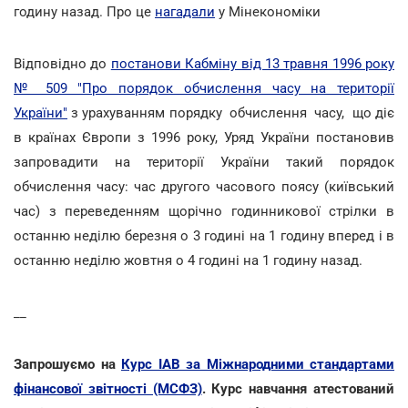
годину назад. Про це
нагадали
у Мінекономіки
Відповідно до
постанови Кабміну від 13 травня 1996 року
№ 509 "Про порядок обчислення часу на території
України"
з урахуванням порядку обчислення часу, що діє
в країнах Європи з 1996 року, Уряд України постановив
запровадити на території України такий порядок
обчислення часу: час другого часового поясу (київський
час) з переведенням щорічно годинникової стрілки в
останню неділю березня о 3 годині на 1 годину вперед і в
останню неділю жовтня о 4 годині на 1 годину назад.
__
Запрошуємо на
Курс ІАВ за Міжнародними стандартами
фінансової звітності (МСФЗ)
. Курс навчання атестований