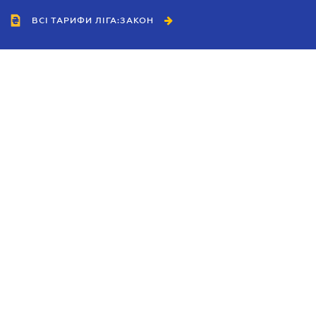
ВСІ ТАРИФИ ЛІГА:ЗАКОН
Співробітництво
Агенти
Дилери
Політика конфіденційності
Умови використання сайту
Реклама
Блог
Новини компанії
Керівництва
Каталоги компаній
Теми в центрі уваги
Підтримка та контакти