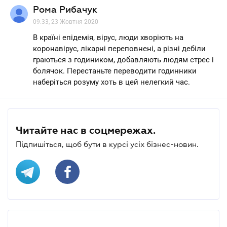
Рома Рибачук
09.33, 23 Жовтня 2020
В країні епідемія, вірус, люди хворіють на
коронавірус, лікарні переповнені, а різні дебіли
граються з годиником, добавляють людям стрес і
болячок. Перестаньте переводити годинники
наберіться розуму хоть в цей нелегкий час.
Читайте нас в соцмережах.
Підпишіться, щоб бути в курсі усіх бізнес-новин.