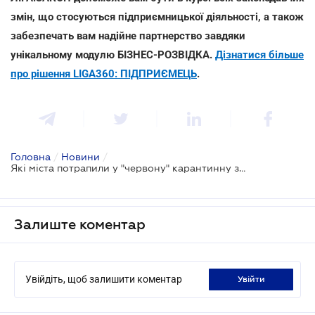
змін, що стосуються підприємницької діяльності, а також
забезпечать вам надійне партнерство завдяки
унікальному модулю БІЗНЕС-РОЗВІДКА.
Дізнатися більше
про рішення LIGA360: ПІДПРИЄМЕЦЬ
.
Головна
/
Новини
/
Які міста потрапили у "червону" карантинну зону: перелік
Залиште коментар
Увійдіть, щоб залишити коментар
увійти