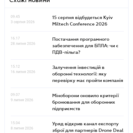
09.45
15 серпня відбудеться Kyiv
3 серпня 2026
Miltech Conference 2026
16.17
Постачання програмного
28 липня 2026
забезпечення для БПЛА: чи є
ПДВ-пільга?
15.12
Залучення інвестицій в
16 липня 2026
оборонні технології: яку
перевірку має пройти компанія
09.07
Міноборони оновило критерії
9 липня 2026
бронювання для оборонних
підприємств
15.04
Уряд відкрив канал експорту
8 липня 2026
зброї для партнерів Drone Deal