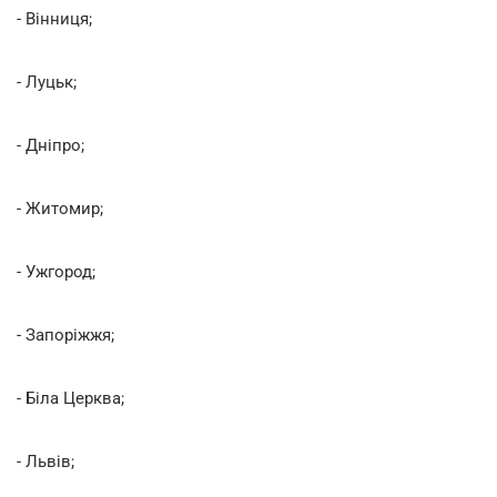
- Вінниця;
- Луцьк;
- Дніпро;
- Житомир;
- Ужгород;
- Запоріжжя;
- Біла Церква;
- Львів;