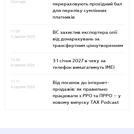
Сьогодні
перераховують прохідний бал
для переліку сумлінних
платників
17.00
ВС захистив експортера олії
5 серпня 2026
від донарахувань за
трансфертним ціноутворенням
15.44
З 1 січня 2027 в чеку за
4 серпня 2026
телефон вимагатимуть IMEI
11.11
Від посилок до інтернет-
4 серпня 2026
продажів: як правильно
працювати з РРО та ПРРО – у
новому випуску TAX Podcast