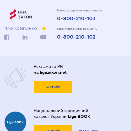
Центр підтримки користувачів
0-800-210-103
ПРО КОМПАНІЮ
Підбір продуктів та рішень
0-800-210-102
Реклама та PR
на
ligazakon.net
ТАРИФИ
Національний юридичний
каталог України
Liga:BOOK