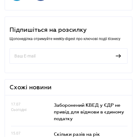
Підпишіться на розсилку
Щопонеділка отримуйте weekly-digest про ключові події бізнесу
Схожі новини
17.07
Заборонений КВЕД у ЄДР не
Сьогодні
привід для відмови в єдиному
податку
15.07
Скільки разів на рік