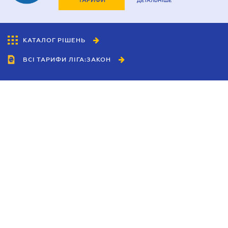
ТАРИФИ
ДЕТАЛЬНІШЕ
КАТАЛОГ РІШЕНЬ
ВСІ ТАРИФИ ЛІГА:ЗАКОН
Співробітництво
Агенти
Дилери
Політика конфіденційності
Умови використання сайту
Реклама
Блог
Новини компанії
Керівництва