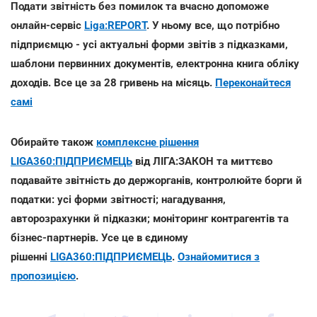
Подати звітність без помилок та вчасно допоможе
онлайн-сервіс
Liga:REPORT
. У ньому все, що потрібно
підприємцю - усі актуальні форми звітів з підказками,
шаблони первинних документів, електронна книга обліку
доходів. Все це за 28 гривень на місяць.
Переконайтеся
самі
Обирайте також
комплексне рішення
LIGA360:ПІДПРИЄМЕЦЬ
від ЛІГА:ЗАКОН та миттєво
подавайте звітність до держорганів, контролюйте борги й
податки: усі форми звітності; нагадування,
авторозрахунки й підказки; моніторинг контрагентів та
бізнес-партнерів. Усе це в єдиному
рішенні
LIGA360:ПІДПРИЄМЕЦЬ
.
Ознайомитися з
пропозицією
.