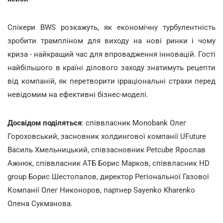
Спікери BWS розкажуть, як економічну турбулентність
зробити трампліном для виходу на нові ринки і чому
криза - найкращий час для впровадження інновацій. Гості
найбільшого в країні ділового заходу знатимуть рецепти
від компаній, як перетворити ірраціональні страхи перед
невідомим на ефективні бізнес-моделі.
Досвідом поділяться
: співвласник Monobank Олег
Гороховський, засновник холдингової компанії UFuture
Василь Хмельницький, співзасновник Petcube Ярослав
Ажнюк, співвласник АТБ Борис Марков, співвласник HD
group Борис Шестопалов, директор Регіональної Газової
Компанії Олег Никоноров, партнер Sayenko Kharenko
Олена Сукманова.