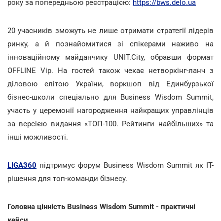
року за попередньою реєстрацією:
https://bws.delo.ua
20 учасників зможуть не лише отримати стратегії лідерів
ринку, а й познайомитися зі спікерами наживо на
інноваційному майданчику UNIT.City, обравши формат
OFFLINE Vip. На гостей також чекає нетворкінг-ланч з
діловою елітою України, воркшоп від Единбурзької
бізнес-школи спеціально для Business Wisdom Summit,
участь у церемонії нагородження найкращих управлінців
за версією видання «ТОП-100. Рейтинги найбільших» та
інші можливості.
LIGA360
підтримує форум Business Wisdom Summit як ІТ-
рішення для топ-команди бізнесу.
Головна цінність Business Wisdom Summit - практичні
кейси