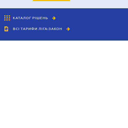
КАТАЛОГ РІШЕНЬ
ВСІ ТАРИФИ ЛІГА:ЗАКОН
Співробітництво
Агенти
Дилери
Політика конфіденційності
Умови використання сайту
Реклама
Блог
Новини компанії
Керівництва
Каталоги компаній