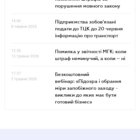
порушення мовного закону
14.06
Підприємства зобов'язані
8 червня 2026
подати до ТЦК до 20 червня
інформацію про транспорт
12.36
Помилка у звітності МГК: коли
13 травня 2026
штраф неминучий, а коли – ні
17.37
Безкоштовний
5 травня 2026
вебінар: «Підозра і обрання
міри запобіжного заходу -
виклики до яких має бути
готовий бізнес»