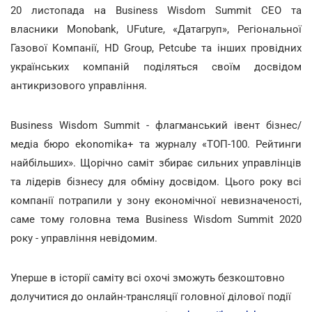
20 листопада на Business Wisdom Summit СЕО та
власники Monobank, UFuture, «Датагруп», Регіональної
Газової Компанії, HD Group, Petcube та інших провідних
українських компаній поділяться своїм досвідом
антикризового управління.
Business Wisdom Summit - флагманський івент бізнес/
медіа бюро ekonomika+ та журналу «ТОП-100. Рейтинги
найбільших». Щорічно саміт збирає сильних управлінців
та лідерів бізнесу для обміну досвідом. Цього року всі
компанії потрапили у зону економічної невизначеності,
саме тому головна тема Business Wisdom Summit 2020
року - управління невідомим.
Уперше в історії саміту всі охочі зможуть безкоштовно
долучитися до онлайн-трансляції головної ділової події