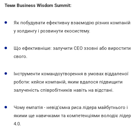
Теми Business Wisdom Summit:
Як побудувати ефективну взаємодію різних компаній
у холдингу і розвинути екосистему.
Що ефективніше: залучити СЕО ззовні або виростити
свого.
Інструменти командоутворення в умовах віддаленої
роботи: кейси компаній, яким вдалося підвищити
залученість співробітників навіть на відстані.
Чому емпатія -
невід'ємна риса лідера майбутнього і
якими ще навичками та компетенціями володіє лідер
4.0.