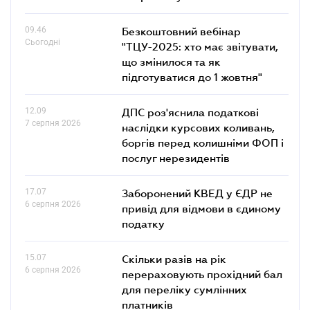
09.46
Безкоштовний вебінар
Сьогодні
"ТЦУ-2025: хто має звітувати,
що змінилося та як
підготуватися до 1 жовтня"
12.09
ДПС роз'яснила податкові
7 серпня 2026
наслідки курсових коливань,
боргів перед колишніми ФОП і
послуг нерезидентів
17.07
Заборонений КВЕД у ЄДР не
6 серпня 2026
привід для відмови в єдиному
податку
15.07
Скільки разів на рік
6 серпня 2026
перераховують прохідний бал
для переліку сумлінних
платників