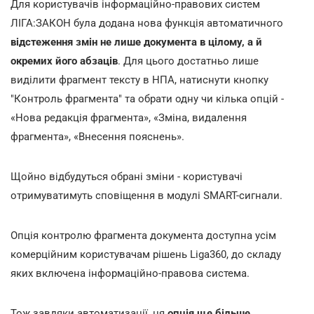
Для користувачів інформаційно-правових систем
ЛІГА:ЗАКОН була додана нова функція автоматичного
відстеження змін не лише документа в цілому, а й
окремих його абзаців
. Для цього достатньо лише
виділити фрагмент тексту в НПА, натиснути кнопку
"Контроль фрагмента" та обрати одну чи кілька опцій -
«Нова редакція фрагмента», «Зміна, видалення
фрагмента», «Внесення пояснень».
Щойно відбудуться обрані зміни - користувачі
отримуватимуть сповіщення в модулі SMART-сигнали.
Опція контролю фрагмента документа доступна усім
комерційним користувачам рішень Liga360, до складу
яких включена інформаційно-правова система.
Тож завдяки автоматизації, ця
опція ще більше