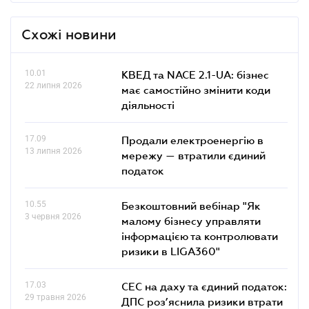
Схожі новини
10.01
КВЕД та NACE 2.1-UA: бізнес
22 липня 2026
має самостійно змінити коди
діяльності
17.09
Продали електроенергію в
13 липня 2026
мережу — втратили єдиний
податок
10.55
Безкоштовний вебінар "Як
3 червня 2026
малому бізнесу управляти
інформацією та контролювати
ризики в LIGA360"
17.03
СЕС на даху та єдиний податок:
29 травня 2026
ДПС роз’яснила ризики втрати