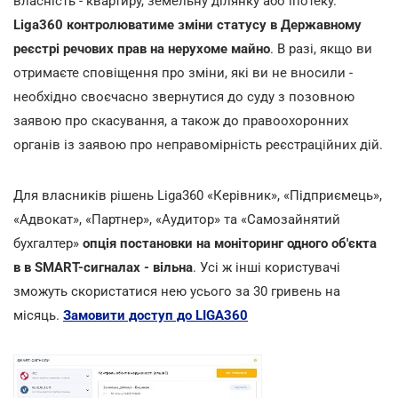
власність - квартиру, земельну ділянку або іпотеку.
Liga360
контролюватиме зміни статусу в Державному
реєстрі речових прав на нерухоме майно
. В разі, якщо ви
отримаєте сповіщення про зміни, які ви не вносили -
необхідно своєчасно звернутися до суду з позовною
заявою про скасування, а також до правоохоронних
органів із заявою про неправомірність реєстраційних дій.
Для власників рішень Liga360 «Керівник», «Підприємець»,
«Адвокат», «Партнер», «Аудитор» та «Самозайнятий
бухгалтер»
опція постановки на моніторинг одного об'єкта
в в SMART-сигналах - вільна
. Усі ж інші користувачі
зможуть скористатися нею усього за 30 гривень на
місяць.
Замовити доступ до LIGA360