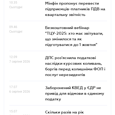
10.35
Мінфін пропонує перевести
Сьогодні
підприємців-платників ПДВ на
квартальну звітність
09.46
Безкоштовний вебінар
Сьогодні
"ТЦУ-2025: хто має звітувати,
що змінилося та як
підготуватися до 1 жовтня"
12.09
ДПС роз'яснила податкові
7 серпня 2026
наслідки курсових коливань,
боргів перед колишніми ФОП і
послуг нерезидентів
17.07
Заборонений КВЕД у ЄДР не
6 серпня 2026
привід для відмови в єдиному
податку
15.07
Скільки разів на рік