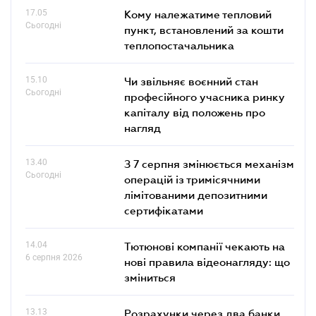
17.05
Кому належатиме тепловий
Сьогодні
пункт, встановлений за кошти
теплопостачальника
15.10
Чи звільняє воєнний стан
Сьогодні
професійного учасника ринку
капіталу від положень про
нагляд
13.40
З 7 серпня змінюється механізм
Сьогодні
операцій із тримісячними
лімітованими депозитними
сертифікатами
14.04
Тютюнові компанії чекають на
6 серпня 2026
нові правила відеонагляду: що
зміниться
13.13
Розрахунки через два банки