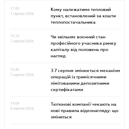
17.05
Кому належатиме тепловий
7 серпня 2026
пункт, встановлений за кошти
теплопостачальника
15.10
Чи звільняє воєнний стан
7 серпня 2026
професійного учасника ринку
капіталу від положень про
нагляд
13.40
З 7 серпня змінюється механізм
7 серпня 2026
операцій із тримісячними
лімітованими депозитними
сертифікатами
14.04
Тютюнові компанії чекають на
6 серпня 2026
нові правила відеонагляду: що
зміниться