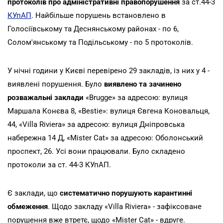
протоколів про адміністративні правопорушення
за ст.44-3
КУпАП
. Найбільше порушень встановлено в
Голосіївському та Деснянському районах - по 6,
Солом'янському та Подільському - по 5 протоколів.
У нічні години у Києві перевірено 29 закладів, із них у 4 -
виявлені порушення. Було
виявлено та зачинено
розважальні заклади
«Brugge» за адресою: вулиця
Маршала Конєва 8, «Bestie»: вулиця Євгена Коновальця,
44, «Villa Riviera» за адресою: вулиця Дніпровська
набережна 14 Д, «Mister Cat» за адресою: Оболонський
проспект, 26. Усі вони працювали. Було складено
протоколи за ст. 44-3 КУпАП.
Є заклади, що
систематично порушують карантинні
обмеження
. Щодо закладу «Villa Riviera» - зафіксоване
порушення вже втретє, щодо «Mister Cat» - вдруге.