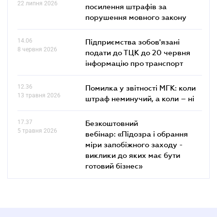
22 липня 2026
посилення штрафів за
порушення мовного закону
14.06
Підприємства зобов'язані
8 червня 2026
подати до ТЦК до 20 червня
інформацію про транспорт
12.36
Помилка у звітності МГК: коли
13 травня 2026
штраф неминучий, а коли – ні
17.37
Безкоштовний
5 травня 2026
вебінар: «Підозра і обрання
міри запобіжного заходу -
виклики до яких має бути
готовий бізнес»