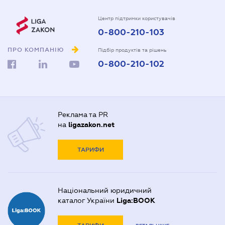
Центр підтримки користувачів
0-800-210-103
ПРО КОМПАНІЮ
Підбір продуктів та рішень
0-800-210-102
Реклама та PR
на
ligazakon.net
ТАРИФИ
Національний юридичний
каталог України
Liga:BOOK