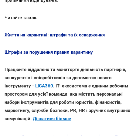
приймання відвідувачів.
Читайте також:
Життя на карантині: штрафи та їх оскарження
Штрафи за порушення правил карантину
Працюйте віддалено та мониторте діяльність партнерів,
конкурентів і співробітників за допомогою нового
інструменту -
LIGA360
. IT- екосистема є єдиним робочим
простором для усієї команди, яка містить персональні
набори інструментів для роботи юристів, фінансистів,
маркетингу, служби безпеки, PR, HR і зручних внутрішніх
комунікацій.
Дізнатися більше