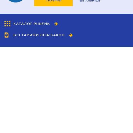
ТАРИФИ
ДЕТАЛЬНІШЕ
КАТАЛОГ РІШЕНЬ
ВСІ ТАРИФИ ЛІГА:ЗАКОН
Співробітництво
Агенти
Дилери
Політика конфіденційності
Умови використання сайту
Реклама
Блог
Новини компанії
Керівництва