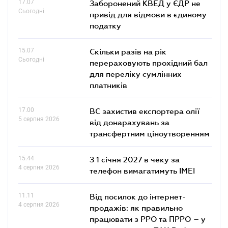
17.07
Заборонений КВЕД у ЄДР не
Сьогодні
привід для відмови в єдиному
податку
15.07
Скільки разів на рік
Сьогодні
перераховують прохідний бал
для переліку сумлінних
платників
17.00
ВС захистив експортера олії
5 серпня 2026
від донарахувань за
трансфертним ціноутворенням
15.44
З 1 січня 2027 в чеку за
4 серпня 2026
телефон вимагатимуть IMEI
11.11
Від посилок до інтернет-
4 серпня 2026
продажів: як правильно
працювати з РРО та ПРРО – у