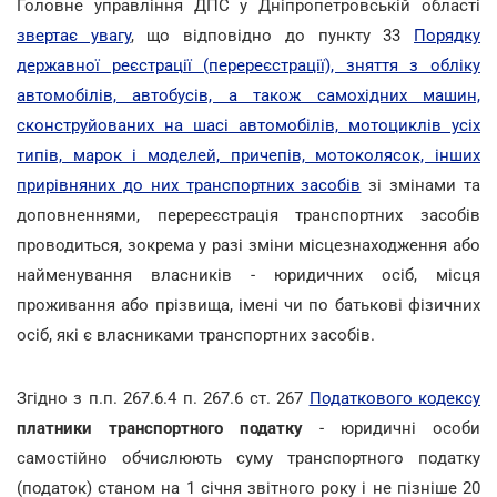
Головне управління ДПС у Дніпропетровській області
звертає увагу
, що відповідно до пункту 33
Порядку
державної реєстрації (перереєстрації), зняття з обліку
автомобілів, автобусів, а також самохідних машин,
сконструйованих на шасі автомобілів, мотоциклів усіх
типів, марок і моделей, причепів, мотоколясок, інших
прирівняних до них транспортних засобів
зі змінами та
доповненнями, перереєстрація транспортних засобів
проводиться, зокрема у разі зміни місцезнаходження або
найменування власників - юридичних осіб, місця
проживання або прізвища, імені чи по батькові фізичних
осіб, які є власниками транспортних засобів.
Згідно з п.п. 267.6.4 п. 267.6 ст. 267
Податкового кодексу
платники транспортного податку
- юридичні особи
самостійно обчислюють суму транспортного податку
(податок) станом на 1 січня звітного року і не пізніше 20