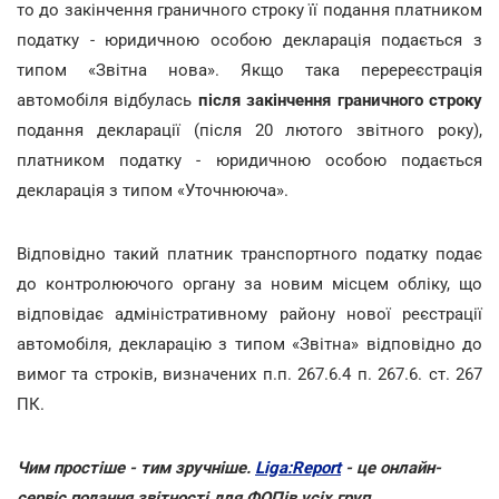
то до закінчення граничного строку її подання платником
податку - юридичною особою декларація подається з
типом «Звітна нова». Якщо така перереєстрація
автомобіля відбулась
після закінчення граничного строку
подання декларації (після 20 лютого звітного року),
платником податку - юридичною особою подається
декларація з типом «Уточнююча».
Відповідно такий платник транспортного податку подає
до контролюючого органу за новим місцем обліку, що
відповідає адміністративному району нової реєстрації
автомобіля, декларацію з типом «Звітна» відповідно до
вимог та строків, визначених п.п. 267.6.4 п. 267.6. ст. 267
ПК.
Чим простіше - тим зручніше.
Liga:Report
- це онлайн-
сервіс подання звітності для ФОПів усіх груп