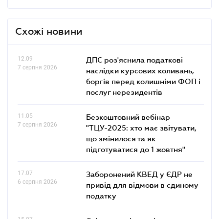
Схожі новини
12.09
ДПС роз'яснила податкові
7 серпня 2026
наслідки курсових коливань,
боргів перед колишніми ФОП і
послуг нерезидентів
11.05
Безкоштовний вебінар
7 серпня 2026
"ТЦУ-2025: хто має звітувати,
що змінилося та як
підготуватися до 1 жовтня"
17.07
Заборонений КВЕД у ЄДР не
6 серпня 2026
привід для відмови в єдиному
податку