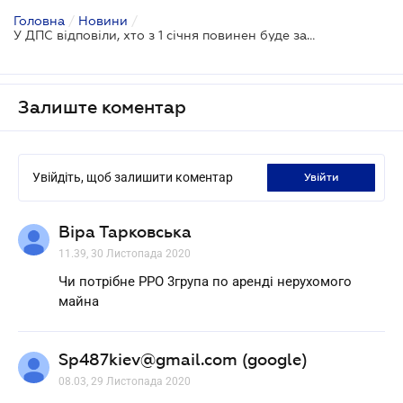
Головна
/
Новини
/
У ДПС відповіли, хто з 1 січня повинен буде застосовувати РРО
Залиште коментар
Увійдіть, щоб залишити коментар
увійти
Віра Тарковська
11.39, 30 Листопада 2020
Чи потрібне РРО 3група по аренді нерухомого
майна
Sp487kiev@gmail.com (google)
08.03, 29 Листопада 2020