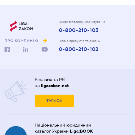
Центр підтримки користувачів
0-800-210-103
ПРО КОМПАНІЮ
Підбір продуктів та рішень
0-800-210-102
Реклама та PR
на
ligazakon.net
ТАРИФИ
Національний юридичний
каталог України
Liga:BOOK