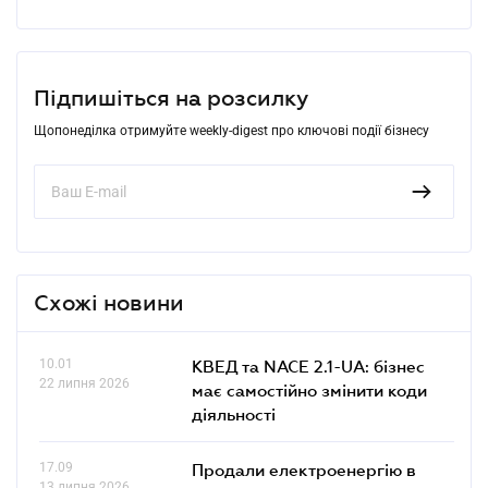
Підпишіться на розсилку
Щопонеділка отримуйте weekly-digest про ключові події бізнесу
Схожі новини
10.01
КВЕД та NACE 2.1-UA: бізнес
22 липня 2026
має самостійно змінити коди
діяльності
17.09
Продали електроенергію в
13 липня 2026