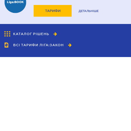
ТАРИФИ
ДЕТАЛЬНІШЕ
КАТАЛОГ РІШЕНЬ
ВСІ ТАРИФИ ЛІГА:ЗАКОН
Співробітництво
Агенти
Дилери
Політика конфіденційності
Умови використання сайту
Реклама
Блог
Новини компанії