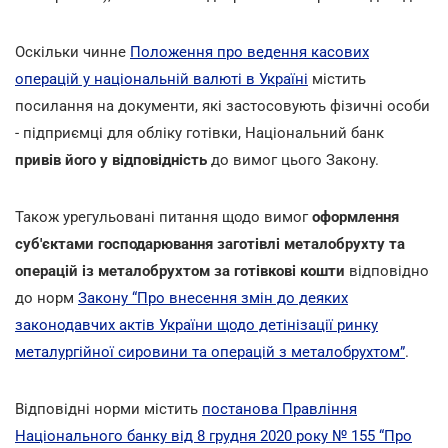
Оскільки чинне
Положення про ведення касових
операцій у національній валюті в Україні
містить
посилання на документи, які застосовують фізичні особи
- підприємці для обліку готівки, Національний банк
привів його у відповідність
до вимог цього Закону.
Також урегульовані питання щодо вимог
оформлення
суб'єктами господарювання заготівлі металобрухту та
операцій із металобрухтом за готівкові кошти
відповідно
до норм
Закону “Про внесення змін до деяких
законодавчих актів України щодо детінізації ринку
металургійної сировини та операцій з металобрухтом”
.
Відповідні норми містить
постанова Правління
Національного банку від 8 грудня 2020 року № 155 “Про