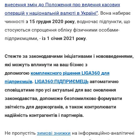
внесення змін до Положення про ведення касових
операцій у національній валюті в Україні”
. Вона набирає
чинності
з 15 грудня 2020 року
, водночас підпункти, що
стосуються спрощення обліку фізичними особами-
підприємцями, -
із 1 січня 2021 року
.
Стежте за законодавчими ініціативами і нововведеннями,
які можуть вплинути на ваш бізнес з
допомогою
комплексного рішення LIGA360 для
підприємців
.
LIGA360:ПІДПРИЄМЕЦЬ
автоматично
сповіщатиме про усі актуальні для вас оновлення
законодавства, допоможе безпомилково формувати
звітність для держорганів, а також контролювати
надійність контрагентів і партнерів.
Не пропустіть
зимові знижки
на інформаційно-аналітичні