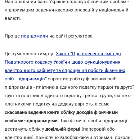
Національний банк України спрощує фізичним особам -
підприємцям ведення касових операцій у національній
валюті.
Про це
повідомили
на сайті регулятора.
Це зумовлено тим, що
Закон “Про внесення змін до
Податкового кодексу України щодо функціонування
електронного кабінету та спрощення роботи фізичних
осіб - підприємців”
спростив роботу фізичних осіб -
підприємців - платників єдиного податку першої та другої
груп та платників єдиного податку третьої групи, які не є
платниками податку на додану вартість, а саме -
скасоване ведення книги обліку доходів фізичними
особами-підприємцями
. Такі фізичні особи-підприємці
вестимуть облік у
довільній формі
(паперовій або
електронній), помісячно відображаючи отримані доходи.