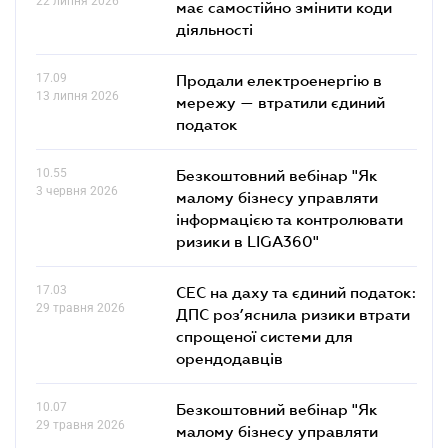
22 липня 2026
має самостійно змінити коди
діяльності
17.09
Продали електроенергію в
13 липня 2026
мережу — втратили єдиний
податок
10.55
Безкоштовний вебінар "Як
3 червня 2026
малому бізнесу управляти
інформацією та контролювати
ризики в LIGA360"
17.03
СЕС на даху та єдиний податок:
29 травня 2026
ДПС роз’яснила ризики втрати
спрощеної системи для
орендодавців
10.07
Безкоштовний вебінар "Як
29 травня 2026
малому бізнесу управляти