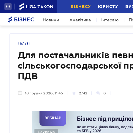
БІЗНЕСУ
ЮРИСТУ
БУ
БІЗНЕС
Новини
Аналітика
Інтерв'ю
П
Галузі
Для постачальників певн
сільськогосподарської п
ПДВ
18 грудня 2020, 11:45
2742
0
Реклама