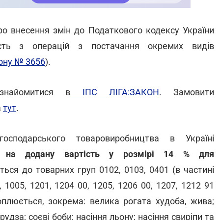
ро внесення змін до Податкового кодексу України
сть з операцій з постачання окремих видів
ону № 3656
).
знайомитися в
ІПС ЛІГА:ЗАКОН
. Замовити
а
тут
.
осподарського товаровиробництва в Україні
у на додану вартість у розмірі 14 % для
ться до товарних груп 0102, 0103, 0401 (в частині
 1005, 1201, 1204 00, 1205, 1206 00, 1207, 1212 91
плюється, зокрема: велика рогата худоба, жива;
рудза; соєвi боби; насiння льону; насiння свирiпи та