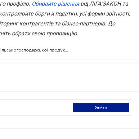
ого профілю.
Обирайте рішення
від ЛІГА:ЗАКОН та
контролюйте борги й податки: усі форми звітності;
торинг контрагентів та бізнес-партнерів. До
гніть обрати свою пропозицію.
Для постачальників певних видів сільськогосподарської продукції зменшили ставку ПДВ
увійти