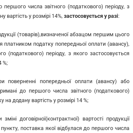
о першого числа звітного (податкового) періоду, з
у вартість у розмірі 14%,
застосовується у разі
:
родукції (товарів),визначеної абзацом першим цього
ня платником податку попередньої оплати (авансу),
о (податкового) періоду, з якого застосовується
4 %;
ри поверненні попередньої оплати (авансу) або
тримані до першого числа звітного (податкового)
у на додану вартість у розмірі 14 %;
зміні договірної(контрактної) вартості продукції
 пункту, поставка якої відбулася до першого числа