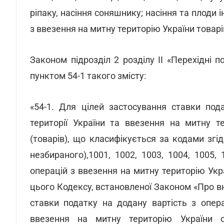
ріпаку, насiння соняшнику; насiння та плоди 
з ввезення на митну територію України товарів
Законом підрозділ 2 розділу II «Перехідні 
пунктом 54-1 такого змісту:
«54-1. Для цілей застосування ставки под
території України та ввезення на митну те
(товарів), що класифікується за кодами згі
незбираного),1001, 1002, 1003, 1004, 1005, 
операцій з ввезення на митну територію Укра
цього Кодексу, встановленої Законом «Про в
ставки податку на додану вартість з опера
ввезення на митну територію України ок