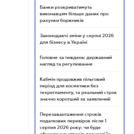
Банки розкриватимуть
виконавцям більше даних про
рахунки боржників
Законодавчі зміни у серпні 2026
для бізнесу в Україні
Головне за тиждень: державний
нагляд та регулювання
Кабмін продовжив пільговий
період для косметики без
техрегламенту, та реальний строк
значно коротший за заявлений
Перезавантаження строків
податкових перевірок після 1
серпня 2026 року: чи буде
обчислення строків давності "з