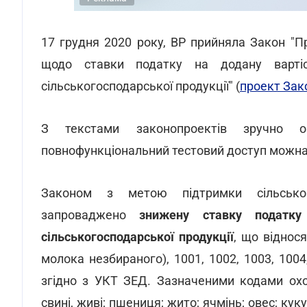
17 грудня 2020 року, ВР прийняла Закон "П
щодо ставки податку на додану варті
сільськогосподарської продукції" (
проект Зак
З текстами законопроектів зручно о
повнофункціональний тестовий доступ можн
Законом з метою підтримки сільськог
запроваджено
знижену ставку податк
сільськогосподарської продукції
, що віднося
молока незбираного), 1001, 1002, 1003, 1004,
згідно з УКТ ЗЕД. Зазначеними кодами охо
свині, живі; пшениця; жито; ячмiнь; овес; куку