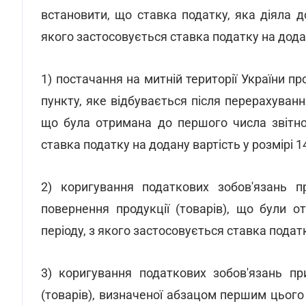
встановити, що ставка податку, яка діяла д
якого застосовується ставка податку на додан
1) постачання на митній території України п
пункту, яке відбувається після перерахуван
що була отримана до першого числа звітног
ставка податку на додану вартість у розмірі 1
2) коригування податкових зобов'язань п
повернення продукції (товарів), що були о
періоду, з якого застосовується ставка податк
3) коригування податкових зобов'язань при 
(товарів), визначеної абзацом першим цього