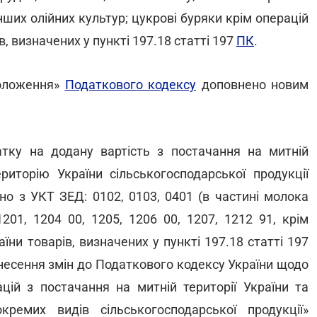
iнших олiйних культур; цукрові буряки крім операцій
, визначених у пункті 197.18 статті 197
ПК
.
положення»
Податкового кодексу
доповнено новим
атку на додану вартість з постачання на митній
риторію України сільськогосподарської продукції
дно з УКТ ЗЕД: 0102, 0103, 0401 (в частині молока
1201, 1204 00, 1205, 1206 00, 1207, 1212 91, крім
їни товарів, визначених у пункті 197.18 статті 197
несення змін до Податкового кодексу України щодо
цій з постачання на митній території України та
ремих видів сільськогосподарської продукції»