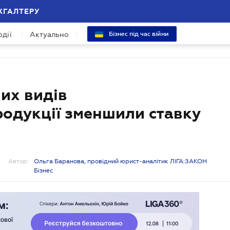
ХГАЛТЕРУ
одії
Актуально
Бізнес під час війни
их видів
родукції зменшили ставку
Автор:
Ольга Баранова, провідний юрист-аналітик ЛІГА:ЗАКОН
Бізнес