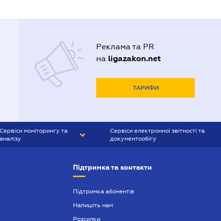
Реклама та PR
ligazakon.net
на
ТАРИФИ
Сервіси моніторингу та
Сервіси електронної звітності та
аналізу
документообігу
CONTR AGENT
Liga:REPORT
Підтримка та контакти
SMS-МАЯК
VERDICTUM
Підтримка абонентів
Напишіть нам
SEMANTRUM
Розсилки