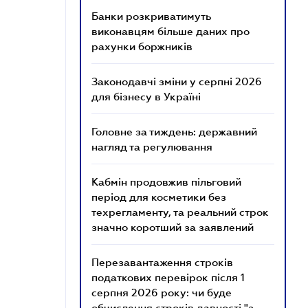
Банки розкриватимуть
виконавцям більше даних про
рахунки боржників
Законодавчі зміни у серпні 2026
для бізнесу в Україні
Головне за тиждень: державний
нагляд та регулювання
Кабмін продовжив пільговий
період для косметики без
техрегламенту, та реальний строк
значно коротший за заявлений
Перезавантаження строків
податкових перевірок після 1
серпня 2026 року: чи буде
обчислення строків давності "з