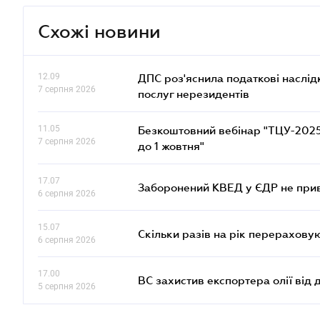
Схожі новини
12.09
ДПС роз'яснила податкові наслід
7 серпня 2026
послуг нерезидентів
11.05
Безкоштовний вебінар "ТЦУ-2025: 
7 серпня 2026
до 1 жовтня"
17.07
Заборонений КВЕД у ЄДР не прив
6 серпня 2026
15.07
Скільки разів на рік перерахову
6 серпня 2026
17.00
ВС захистив експортера олії від
5 серпня 2026