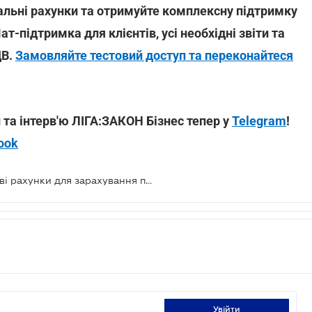
альні рахунки та отримуйте комплексну підтримку
Чат-підтримка для клієнтів, усі необхідні звіти та
ДВ.
Замовляйте тестовий доступ та переконайтеся
 та інтерв'ю ЛІГА:ЗАКОН Бізнес тепер у
Telegram
!
ook
З 1 січня 2021 запроваджуються нові рахунки для зарахування податків та ЄСВ
увійти