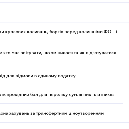
ки курсових коливань, боргів перед колишніми ФОП і
хто має звітувати, що змінилося та як підготуватися
ід для відмови в єдиному податку
ють прохідний бал для переліку сумлінних платників
 донарахувань за трансфертним ціноутворенням