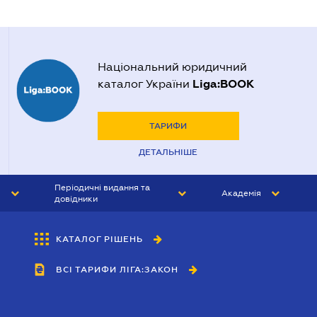
Національний юридичний
Liga:BOOK
каталог України
ТАРИФИ
ДЕТАЛЬНІШЕ
Періодичні видання та
Академія
довідники
ЮРИСТ&ЗАКОН
АКАДЕМІЯ ЛІГА:ЗАКОН
КАТАЛОГ РІШЕНЬ
БУХГАЛТЕР&ЗАКОН
ВСІ ТАРИФИ ЛІГА:ЗАКОН
ВІСНИК МСФЗ
ІНТЕРБУХ