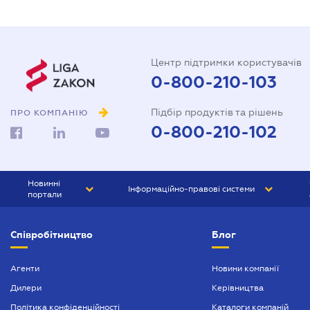
Центр підтримки користувачів
0-800-210-103
Підбір продуктів та рішень
ПРО КОМПАНІЮ
0-800-210-102
Новинні
Інформаційно-правові системи
портали
ЮРЛІГА
Право України
Співробітництво
Блог
БІЗНЕС
ГРАНД
БУХГАЛТЕР.ua
ПРАЙМ
Агенти
Новини компанії
Дилери
Керівництва
БУХГАЛТЕР ПРОФ
Політика конфіденційності
Каталоги компаній