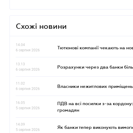
Схожі новини
14.04
Тютюнові компанії чекають на но
6 серпня 2026
13.13
Розрахунки через два банки біль
6 серпня 2026
11.02
Власники нежитлових приміщень 
6 серпня 2026
16.05
ПДВ на всі посилки з-за кордону:
5 серпня 2026
громадян
14.09
Як банки тепер виконують вимоги
5 серпня 2026