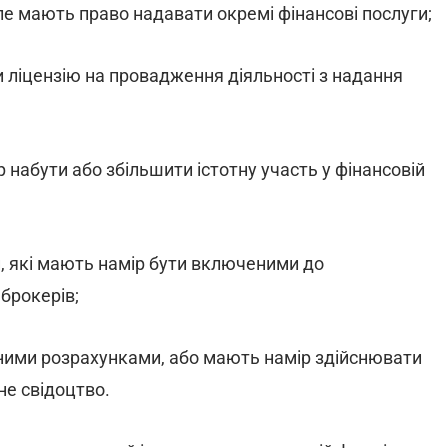
але мають право надавати окремі фінансові послуги;
и ліцензію на провадження діяльності з надання
р набути або збільшити істотну участь у фінансовій
и, які мають намір бути включеними до
 брокерів;
ними розрахунками, або мають намір здійснювати
не свідоцтво.