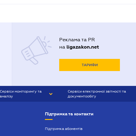
Реклама та PR
ligazakon.net
на
ТАРИФИ
Сервіси моніторингу та
Сервіси електронної звітності та
аналізу
документообігу
CONTR AGENT
Liga:REPORT
Підтримка та контакти
SMS-МАЯК
VERDICTUM
Підтримка абонентів