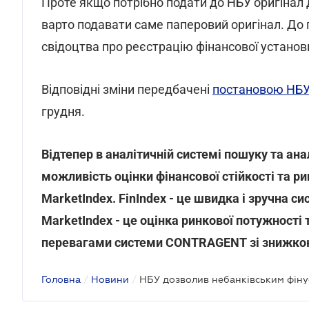
Проте якщо потрібно подати до НБУ оригінал д
варто подавати саме паперовий оригінал. До 
свідоцтва про реєстрацію фінансової устано
Відповідні зміни передбачені
постановою НБУ 
грудня.
Відтепер в аналітичній системі пошуку та ан
можливість оцінки фінансової стійкості та ри
MarketIndex. FinIndex - це швидка і зручна с
MarketIndex - це оцінка ринкової потужності 
перевагами системи CONTRAGENT зі знижко
Головна
/
Новини
/