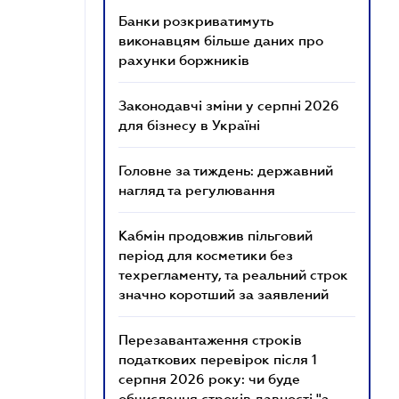
Банки розкриватимуть
виконавцям більше даних про
рахунки боржників
Законодавчі зміни у серпні 2026
для бізнесу в Україні
Головне за тиждень: державний
нагляд та регулювання
Кабмін продовжив пільговий
період для косметики без
техрегламенту, та реальний строк
значно коротший за заявлений
Перезавантаження строків
податкових перевірок після 1
серпня 2026 року: чи буде
обчислення строків давності "з