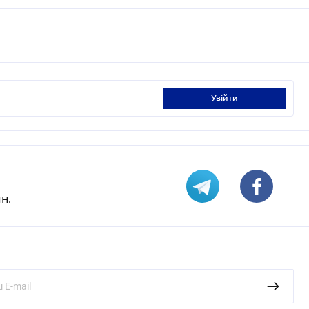
увійти
н.