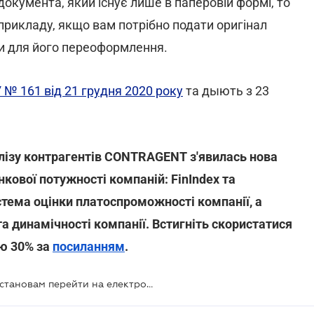
окумента, який існує лише в паперовій формі, то
прикладу, якщо вам потрібно подати оригінал
ви для його переоформлення.
№ 161 від 21 грудня 2020 року
та дыють з 23
алізу контрагентів CONTRAGENT з'явилась нова
нкової потужності компаній: FinIndex та
истема оцінки платоспроможності компанії, а
та динамічності компанії. Встигніть скористатися
ю 30% за
посиланням
.
НБУ дозволив небанківським фінустановам перейти на електронну форму подання документів