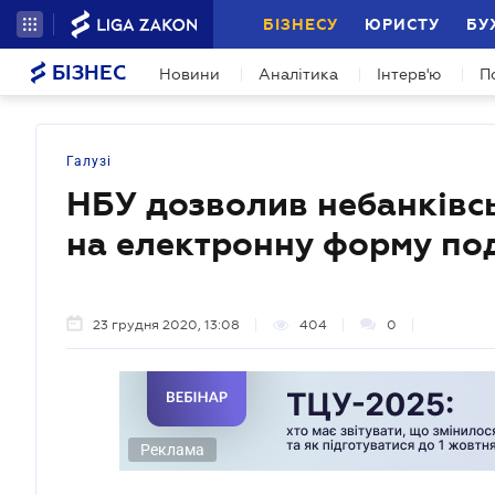
БІЗНЕСУ
ЮРИСТУ
БУ
БІЗНЕС
Новини
Аналітика
Інтерв'ю
П
Галузі
НБУ дозволив небанківс
на електронну форму по
23 грудня 2020, 13:08
404
0
Реклама