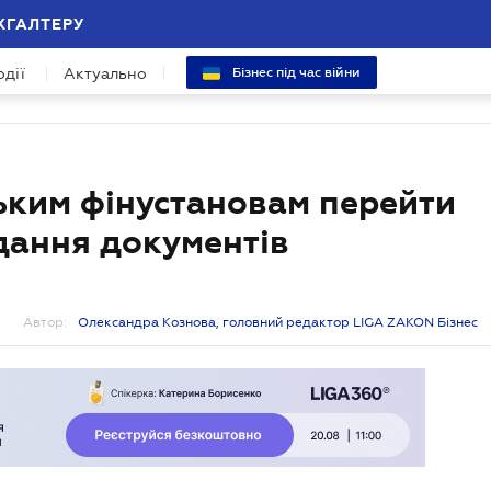
ХГАЛТЕРУ
одії
Актуально
Бізнес під час війни
ьким фінустановам перейти
дання документів
Автор:
Олександра Кознова, головний редактор LIGA ZAKON Бізнес