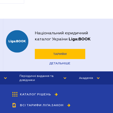
Національний юридичний
Liga:BOOK
каталог України
ТАРИФИ
ДЕТАЛЬНІШЕ
Періодичні видання та
Академія
довідники
ЮРИСТ&ЗАКОН
АКАДЕМІЯ ЛІГА:ЗАКОН
КАТАЛОГ РІШЕНЬ
БУХГАЛТЕР&ЗАКОН
ВСІ ТАРИФИ ЛІГА:ЗАКОН
ВІСНИК МСФЗ