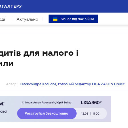
ХГАЛТЕРУ
одії
Актуально
Бізнес під час війни
итів для малого і
или
Автор:
Олександра Кознова, головний редактор LIGA ZAKON Бізнес