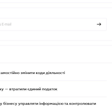
самостійно змінити коди діяльності
жу — втратили єдиний податок
у бізнесу управляти інформацією та контролювати