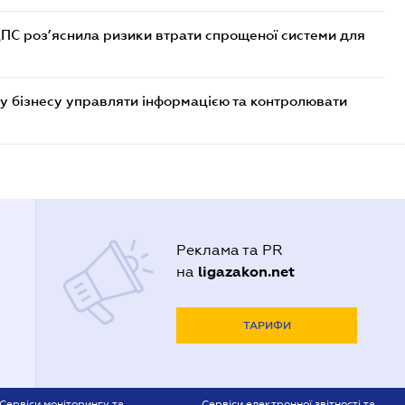
ДПС роз’яснила ризики втрати спрощеної системи для
у бізнесу управляти інформацією та контролювати
Реклама та PR
ligazakon.net
на
ТАРИФИ
Сервіси моніторингу та
Сервіси електронної звітності та