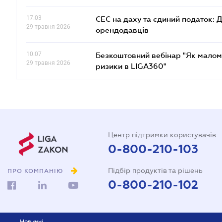
17.03
СЕС на даху та єдиний податок: 
29 травня 2026
орендодавців
10.07
Безкоштовний вебінар "Як малом
29 травня 2026
ризики в LIGA360"
Центр підтримки користувачів
0-800-210-103
Підбір продуктів та рішень
ПРО КОМПАНІЮ
0-800-210-102
Новинні