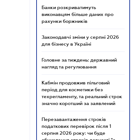
Банки розкриватимуть
виконавцям більше даних про
рахунки боржників
Законодавчі зміни у серпні 2026
для бізнесу в Україні
Головне за тиждень: державний
нагляд та регулювання
Кабмін продовжив пільговий
період для косметики без
техрегламенту, та реальний строк
значно коротший за заявлений
Перезавантаження строків
податкових перевірок після 1
серпня 2026 року: чи буде
обчислення строків давності "з