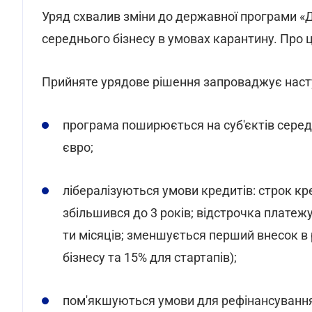
Уряд схвалив зміни до державної програми «Д
середнього бізнесу в умовах карантину. Про 
Прийняте урядове рішення запроваджує насту
програма поширюється на суб'єктів серед
євро;
лібералізуються умови кредитів: строк кр
збільшився до 3 років; відстрочка плате
ти місяців; зменшується перший внесок в 
бізнесу та 15% для стартапів);
пом'якшуються умови для рефінансування