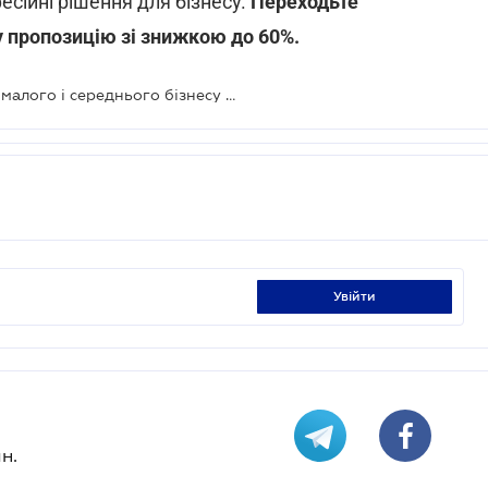
есійні рішення для бізнесу.
Переходьте
 пропозицію зі знижкою до 60%.
Програму доступних кредитів для малого і середнього бізнесу оновили
увійти
н.