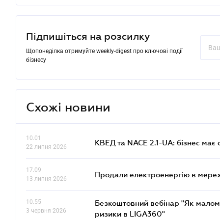
Підпишіться на розсилку
Щопонеділка отримуйте weekly-digest про ключові події
бізнесу
Схожі новини
10.01
КВЕД та NACE 2.1-UA: бізнес має 
22 липня 2026
17.09
Продали електроенергію в мере
13 липня 2026
10.55
Безкоштовний вебінар "Як малом
3 червня 2026
ризики в LIGA360"