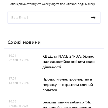
Щопонеділка отримуйте weekly-digest про ключові події бізнесу
Схожі новини
10.01
КВЕД та NACE 2.1-UA: бізнес
22 липня 2026
має самостійно змінити коди
діяльності
17.09
Продали електроенергію в
13 липня 2026
мережу — втратили єдиний
податок
10.55
Безкоштовний вебінар "Як
3 червня 2026
малому бізнесу управляти