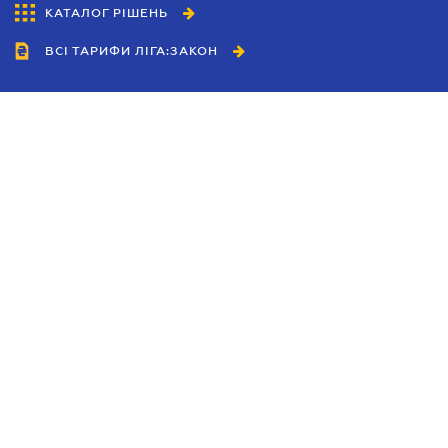
КАТАЛОГ РІШЕНЬ
ВСІ ТАРИФИ ЛІГА:ЗАКОН
Співробітництво
Агенти
Дилери
Політика конфіденційності
Умови використання сайту
Реклама
Блог
Новини компанії
Керівництва
Каталоги компаній
Теми в центрі уваги