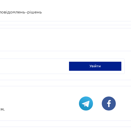
 повідомлень-рішень
увійти
н.