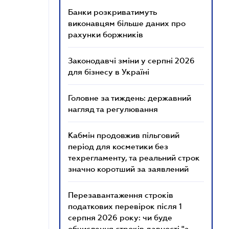
Банки розкриватимуть
виконавцям більше даних про
рахунки боржників
Законодавчі зміни у серпні 2026
для бізнесу в Україні
Головне за тиждень: державний
нагляд та регулювання
Кабмін продовжив пільговий
період для косметики без
техрегламенту, та реальний строк
значно коротший за заявлений
Перезавантаження строків
податкових перевірок після 1
серпня 2026 року: чи буде
обчислення строків давності "з