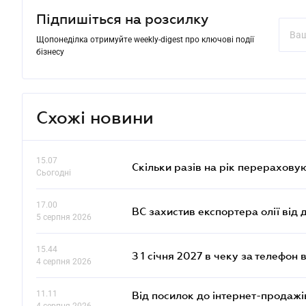
Підпишіться на розсилку
Щопонеділка отримуйте weekly-digest про ключові події
бізнесу
Схожі новини
15.07
Скільки разів на рік перерахову
Сьогодні
17.00
ВС захистив експортера олії від
5 серпня 2026
15.44
З 1 січня 2027 в чеку за телефон
4 серпня 2026
11.11
Від посилок до інтернет-продажі