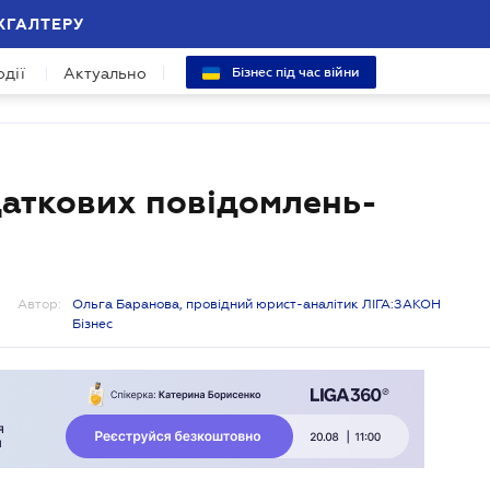
ХГАЛТЕРУ
одії
Актуально
Бізнес під час війни
даткових повідомлень-
Автор:
Ольга Баранова, провідний юрист-аналітик ЛІГА:ЗАКОН
Бізнес