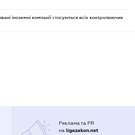
овані іноземні компанії стосуються всіх контролюючих
Реклама та PR
ligazakon.net
на