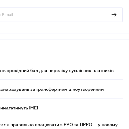
ють прохідний бал для переліку сумлінних платників
 донарахувань за трансфертним ціноутворенням
 вимагатимуть IMEI
в: як правильно працювати з РРО та ПРРО – у новому