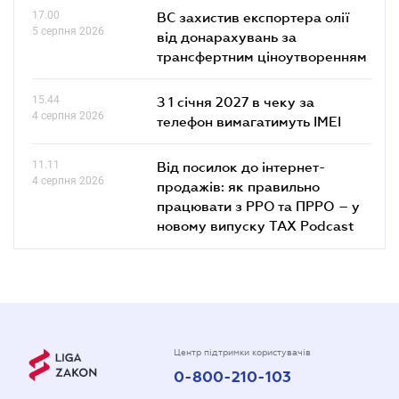
17.00
ВС захистив експортера олії
5 серпня 2026
від донарахувань за
трансфертним ціноутворенням
15.44
З 1 січня 2027 в чеку за
4 серпня 2026
телефон вимагатимуть IMEI
11.11
Від посилок до інтернет-
4 серпня 2026
продажів: як правильно
працювати з РРО та ПРРО – у
новому випуску TAX Podcast
Центр підтримки користувачів
0-800-210-103