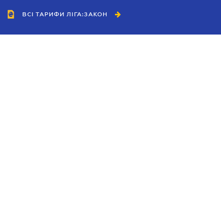
ВСІ ТАРИФИ ЛІГА:ЗАКОН
Співробітництво
Агенти
Дилери
Політика конфіденційності
Умови використання сайту
Реклама
Блог
Новини компанії
Керівництва
Каталоги компаній
Теми в центрі уваги
Підтримка та контакти