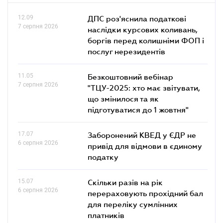
12.09
ДПС роз'яснила податкові
7 серпня 2026
наслідки курсових коливань,
боргів перед колишніми ФОП і
послуг нерезидентів
11.05
Безкоштовний вебінар
7 серпня 2026
"ТЦУ-2025: хто має звітувати,
що змінилося та як
підготуватися до 1 жовтня"
17.07
Заборонений КВЕД у ЄДР не
6 серпня 2026
привід для відмови в єдиному
податку
15.07
Скільки разів на рік
6 серпня 2026
перераховують прохідний бал
для переліку сумлінних
платників