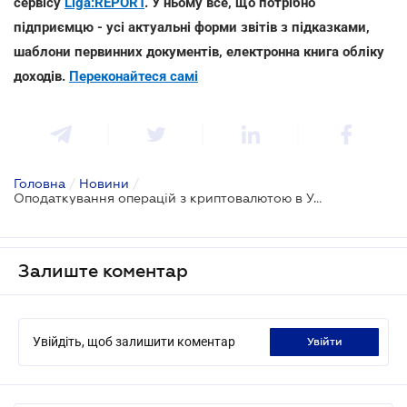
сервісу
Liga:REPORT
. У ньому все, що потрібно
підприємцю - усі актуальні форми звітів з підказками,
шаблони первинних документів, електронна книга обліку
доходів.
Переконайтеся самі
Головна
/
Новини
/
Оподаткування операцій з криптовалютою в Україні: позиція ДПС
Залиште коментар
Увійдіть, щоб залишити коментар
увійти