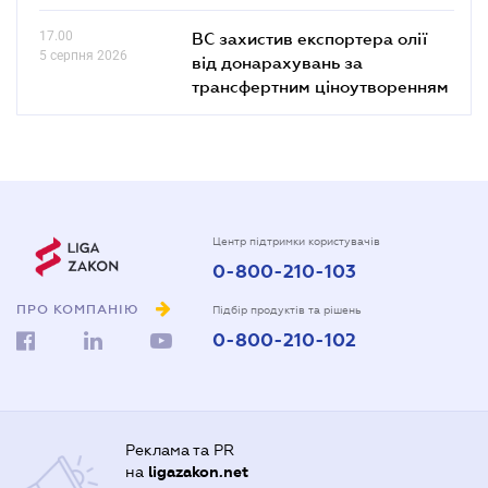
17.00
ВС захистив експортера олії
5 серпня 2026
від донарахувань за
трансфертним ціноутворенням
Центр підтримки користувачів
0-800-210-103
ПРО КОМПАНІЮ
Підбір продуктів та рішень
0-800-210-102
Реклама та PR
на
ligazakon.net