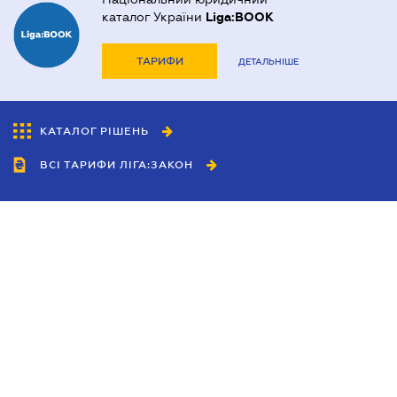
каталог України
Liga:BOOK
ТАРИФИ
ДЕТАЛЬНІШЕ
КАТАЛОГ РІШЕНЬ
ВСІ ТАРИФИ ЛІГА:ЗАКОН
Співробітництво
Агенти
Дилери
Політика конфіденційності
Умови використання сайту
Реклама
Блог