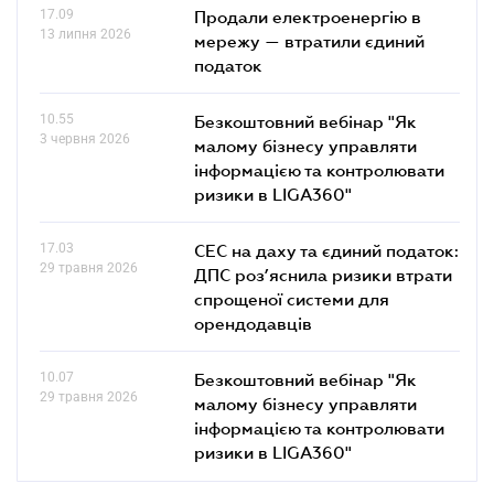
17.09
Продали електроенергію в
13 липня 2026
мережу — втратили єдиний
податок
10.55
Безкоштовний вебінар "Як
3 червня 2026
малому бізнесу управляти
інформацією та контролювати
ризики в LIGA360"
17.03
СЕС на даху та єдиний податок:
29 травня 2026
ДПС роз’яснила ризики втрати
спрощеної системи для
орендодавців
10.07
Безкоштовний вебінар "Як
29 травня 2026
малому бізнесу управляти
інформацією та контролювати
ризики в LIGA360"