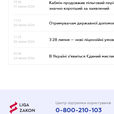
10.38
Кабмін продовжив пільговий пері
31 липня 2026
значно коротший за заявлений
17.01
Отримувачам державної допомоги
28 липня 2026
11.25
З 28 липня — нові ліцензійні умо
28 липня 2026
09.08
В Україні з'явиться Єдиний мисли
24 липня 2026
Центр підтримки користувачів
0-800-210-103