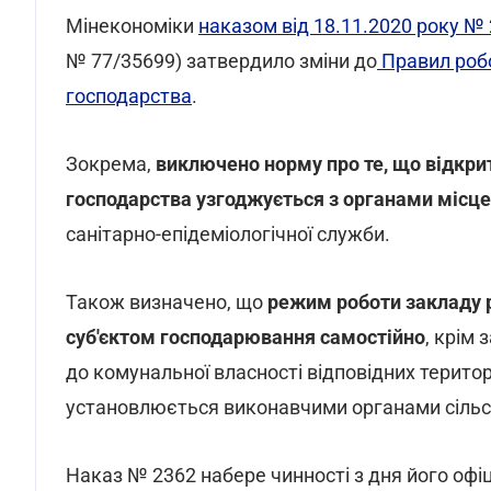
Мінекономіки
наказом від 18.11.2020 року №
№ 77/35699) затвердило зміни до
Правил робо
господарства
.
Зокрема,
виключено норму про те, що відкри
господарства узгоджується з органами місц
санітарно-епідеміологічної служби.
Також визначено, що
режим роботи закладу 
суб'єктом господарювання самостійно
, крім
до комунальної власності відповідних терито
установлюється виконавчими органами сільсь
Наказ № 2362 набере чинності з дня його офі