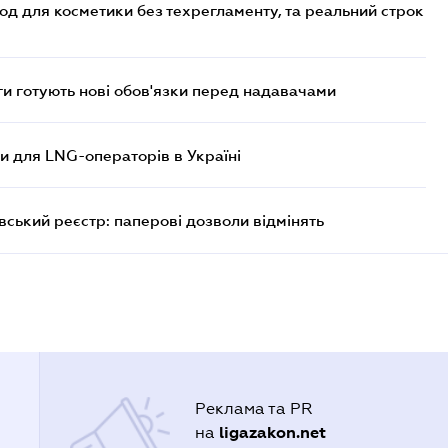
од для косметики без техрегламенту, та реальний строк
 готують нові обов'язки перед надавачами
ви для LNG-операторів в Україні
вський реєстр: паперові дозволи відмінять
Реклама та PR
ligazakon.net
на