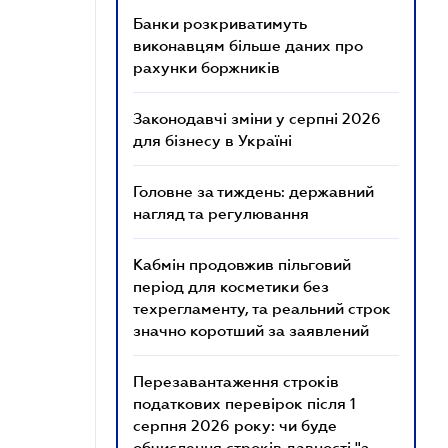
Банки розкриватимуть
виконавцям більше даних про
рахунки боржників
Законодавчі зміни у серпні 2026
для бізнесу в Україні
Головне за тиждень: державний
нагляд та регулювання
Кабмін продовжив пільговий
період для косметики без
техрегламенту, та реальний строк
значно коротший за заявлений
Перезавантаження строків
податкових перевірок після 1
серпня 2026 року: чи буде
обчислення строків давності "з