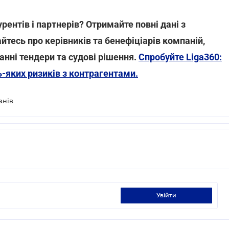
ентів і партнерів? Отримайте повні дані з
йтесь про керівників та бенефіціарів компаній,
танні тендери та судові рішення.
Спробуйте Liga360:
ь-яких ризиків з контрагентами.
анів
увійти