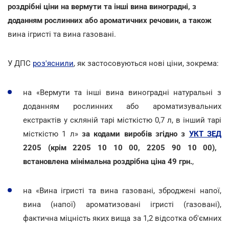
роздрібні ціни на вермути та інші вина виноградні, з
доданням рослинних або ароматичних речовин, а також
вина ігристі та вина газовані.
У ДПС
роз'яснили
, як застосовуються нові ціни, зокрема:
на «Вермути та інші вина виноградні натуральні з
доданням рослинних або ароматизувальних
екстрактів у скляній тарі місткістю 0,7 л, в інший тарі
місткістю 1 л»
за кодами виробів згідно з
УКТ ЗЕД
2205 (крім 2205 10 10 00, 2205 90 10 00),
встановлена мінімальна роздрібна ціна 49 грн.
,
на «Вина ігристі та вина газовані, зброджені напої,
вина (напої) ароматизовані ігристі (газовані),
фактична міцність яких вища за 1,2 відсотка об'ємних