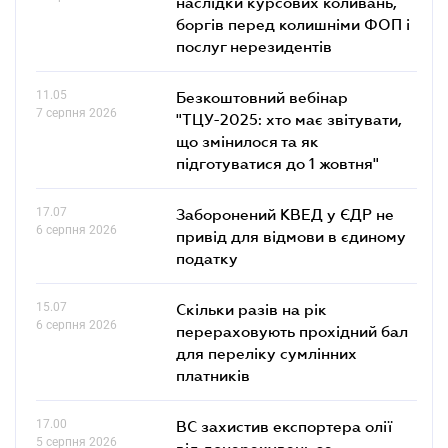
наслідки курсових коливань,
боргів перед колишніми ФОП і
послуг нерезидентів
11.05
Безкоштовний вебінар
7 серпня 2026
"ТЦУ-2025: хто має звітувати,
що змінилося та як
підготуватися до 1 жовтня"
17.07
Заборонений КВЕД у ЄДР не
6 серпня 2026
привід для відмови в єдиному
податку
15.07
Скільки разів на рік
6 серпня 2026
перераховують прохідний бал
для переліку сумлінних
платників
17.00
ВС захистив експортера олії
5 серпня 2026
від донарахувань за