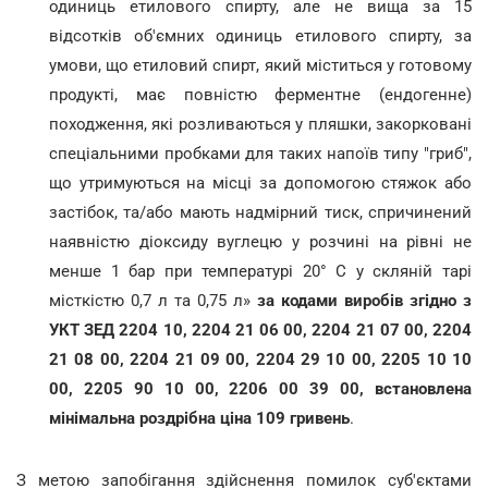
одиниць етилового спирту, але не вища за 15
відсотків об'ємних одиниць етилового спирту, за
умови, що етиловий спирт, який міститься у готовому
продукті, має повністю ферментне (ендогенне)
походження, які розливаються у пляшки, закорковані
спеціальними пробками для таких напоїв типу "гриб",
що утримуються на місці за допомогою стяжок або
застібок, та/або мають надмірний тиск, спричинений
наявністю діоксиду вуглецю у розчині на рівні не
менше 1 бар при температурі 20° C у скляній тарі
місткістю 0,7 л та 0,75 л»
за кодами виробів згідно з
УКТ ЗЕД 2204 10, 2204 21 06 00, 2204 21 07 00, 2204
21 08 00, 2204 21 09 00, 2204 29 10 00, 2205 10 10
00, 2205 90 10 00, 2206 00 39 00, встановлена
мінімальна роздрібна ціна 109 гривень
.
З метою запобігання здійснення помилок суб'єктами