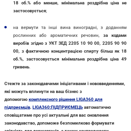
18 об.% або менше, мінімальна роздрібна ціна не
застосовується
;
на вермути та інші вина виноградні, з доданням
рослинних або ароматичних речовин,
за кодами
виробів згідно з УКТ ЗЕД 2205 10 90 00, 2205 90 90
00, з фактичною концентрацією спирту більш як 18
об.%, застосовується мінімальна роздрібна ціна 49
гривень
.
Стежте за законодавчими ініціативами і нововведеннями,
які можуть вплинути на ваш бізнес з
допомогою
комплексного рішення LIGA360 для
підприємців
.
LIGA360:ПІДПРИЄМЕЦЬ
автоматично
сповіщатиме про усі актуальні для вас оновлення
законодавство, допоможе безпомилково формувати
звітність для держорганів, а також контролювати