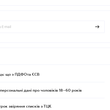
ць: що з ПДФОта ЄСВ
персональні дані про чоловіків 18–60 років
трок звіряння списків з ТЦК