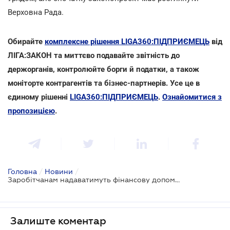
Верховна Рада.
Обирайте
комплексне рішення LIGA360:ПІДПРИЄМЕЦЬ
від
ЛІГА:ЗАКОН та миттєво подавайте звітність до
держорганів, контролюйте борги й податки, а також
моніторте контрагентів та бізнес-партнерів. Усе це в
єдиному рішенні
LIGA360:ПІДПРИЄМЕЦЬ
.
Ознайомитися з
пропозицією
.
Головна
/
Новини
/
Заробітчанам надаватимуть фінансову допомогу на відкриття бізнесу в Україні
Залиште коментар