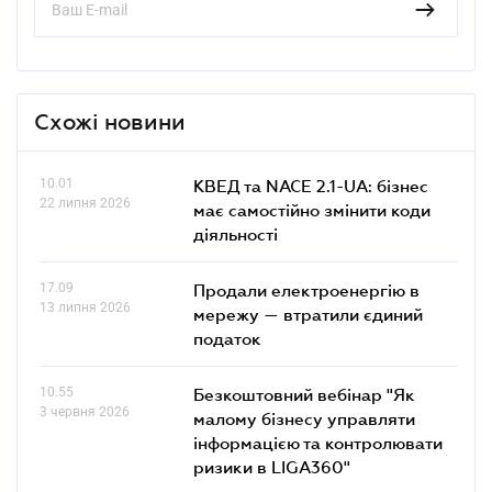
Схожі новини
10.01
КВЕД та NACE 2.1-UA: бізнес
22 липня 2026
має самостійно змінити коди
діяльності
17.09
Продали електроенергію в
13 липня 2026
мережу — втратили єдиний
податок
10.55
Безкоштовний вебінар "Як
3 червня 2026
малому бізнесу управляти
інформацією та контролювати
ризики в LIGA360"