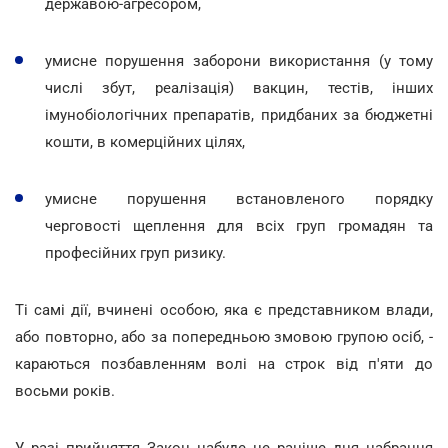
державою-агресором,
умисне порушення заборони використання (у тому
числі збут, реалізація) вакцин, тестів, інших
імунобіологічних препаратів, придбаних за бюджетні
кошти, в комерційних цілях,
умисне порушення встановленого порядку
черговості щеплення для всіх груп громадян та
професійних груп ризику.
Ті самі дії, вчинені особою, яка є представником влади,
або повторно, або за попередньою змовою групою осіб, -
караються позбавленням волі на строк від п'яти до
восьми років.
У разі прийняття Закон набуде не раніше дня набрання