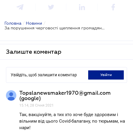
Головна
/
Новини
/
За порушення черговості щеплення громадян можуть запровадити кримінальну відповідальність
Залиште коментар
Увійдіть, щоб залишити коментар
увійти
Topslanewsmaker1970@gmail.com
(google)
15.14, 28 Січня 2021
Так, вакцінуйте, а тих хто хоче буде здоровим і
вільним від цього Covid-балагану, по тюрьмам, на
нари!