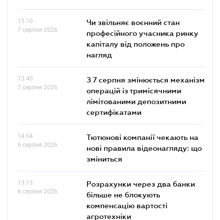
15.10
Чи звільняє воєнний стан
7 серпня 2026
професійного учасника ринку
капіталу від положень про
нагляд
13.40
З 7 серпня змінюється механізм
7 серпня 2026
операцій із тримісячними
лімітованими депозитними
сертифікатами
14.04
Тютюнові компанії чекають на
6 серпня 2026
нові правила відеонагляду: що
зміниться
13.13
Розрахунки через два банки
6 серпня 2026
більше не блокують
компенсацію вартості
агротехніки