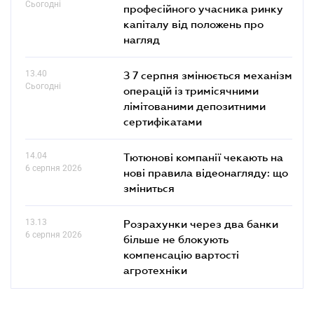
Сьогодні
професійного учасника ринку
капіталу від положень про
нагляд
13.40
З 7 серпня змінюється механізм
Сьогодні
операцій із тримісячними
лімітованими депозитними
сертифікатами
14.04
Тютюнові компанії чекають на
6 серпня 2026
нові правила відеонагляду: що
зміниться
13.13
Розрахунки через два банки
6 серпня 2026
більше не блокують
компенсацію вартості
агротехніки