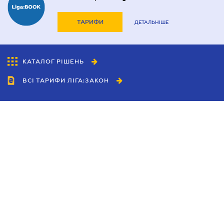
ТАРИФИ
ДЕТАЛЬНІШЕ
КАТАЛОГ РІШЕНЬ
ВСІ ТАРИФИ ЛІГА:ЗАКОН
Співробітництво
Агенти
Дилери
Політика конфіденційності
Умови використання сайту
Реклама
Блог
Новини компанії