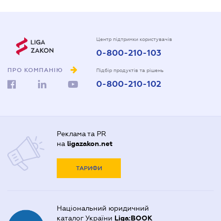
Центр підтримки користувачів
0-800-210-103
ПРО КОМПАНІЮ
Підбір продуктів та рішень
0-800-210-102
Реклама та PR
на
ligazakon.net
ТАРИФИ
Національний юридичний
каталог України
Liga:BOOK