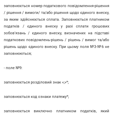
заповнюється номер податкового повідомлення-рішення
/ рішення / вимоги/ та/або рішення щодо єдиного внеску,
за яким здійснюється сплата. Заповнюється платником
податків / єдиного внеску у разі сплати грошових
зобов'язань / єдиного внеску, визначених на підставі
податкових повідомлень-рішень / рішень / вимог та/або
рішень щодо єдиного внеску. При цьому поля №3-№6 не
заповнюються;
- поле №9:
заповнюється розділовий знак «;»*;
заповнюється код ознаки платежу*;
заповнюється виключно платником податків, який