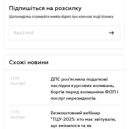
Підпишіться на розсилку
Щопонеділка отримуйте weekly-digest про ключові події бізнесу
Схожі новини
12.09
ДПС роз'яснила податкові
Сьогодні
наслідки курсових коливань,
боргів перед колишніми ФОП і
послуг нерезидентів
11.05
Безкоштовний вебінар
Сьогодні
"ТЦУ-2025: хто має звітувати,
що змінилося та як