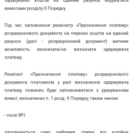
зарахуванні коштів на єдиний рахунок керуватися
вимогами розділу II Порядку.
Під час заповнення реквізиту «Призначення платежу»
розрахункового документу на переказ коштів на єдиний
рахунок (далі - розрахунковий документ) матиме
можливість визначати/не визначати одержувача
платежу.
Реквізит «Призначення платежу» розрахункового
документа платником у разі визначення одержувача
платежу, повинен буде заповнюватися з урахуванням
вимог, визначених п. 1 розд. II Порядку, таким чином:
- поле №1:
заповнюється сума цифрами, гривні від копійок