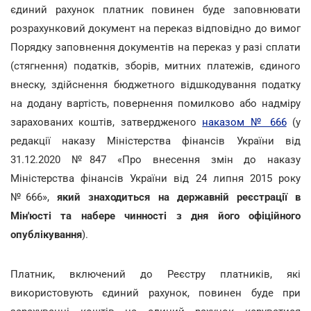
єдиний рахунок платник повинен буде заповнювати
розрахунковий документ на переказ відповідно до вимог
Порядку заповнення документів на переказ у разі сплати
(стягнення) податків, зборів, митних платежів, єдиного
внеску, здійснення бюджетного відшкодування податку
на додану вартість, повернення помилково або надміру
зарахованих коштів, затвердженого
наказом № 666
(у
редакції наказу Міністерства фінансів України від
31.12.2020 №847 «Про внесення змін до наказу
Міністерства фінансів України від 24 липня 2015 року
№666»,
який знаходиться на державній реєстрації в
Мін'юсті та набере чинності з дня його офіційного
опублікування
).
Платник, включений до Реєстру платників, які
використовують єдиний рахунок, повинен буде при