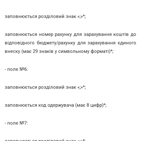
заповнюється розділовий знак «;»*;
заповнюється номер рахунку для зарахування коштів до
відповідного бюджету/рахунку для зарахування єдиного
внеску (має 29 знаків у символьному форматі)*;
- поле №6:
заповнюється розділовий знак «;»*;
заповнюється код одержувача (має 8 цифр)*;
- поле №7:
заповнюється розділовий знак «;»*;