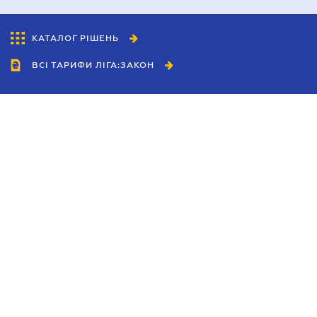
КАТАЛОГ РІШЕНЬ
ВСІ ТАРИФИ ЛІГА:ЗАКОН
Співробітництво
Агенти
Дилери
Політика конфіденційності
Умови використання сайту
Реклама
Блог
Новини компанії
Керівництва
Каталоги компаній