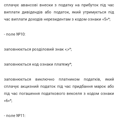
сплачує авансові внески з податку на прибуток під час
виплати дивідендів або податок, який утримується під
час виплати доходів нерезидентам з кодом ознаки «5»*;
- поле №10:
заповнюється розділовий знак «;»*;
заповнюється код ознаки платежу*;
заповнюється виключно платником податків, який
сплачує акцизний податок під час придбання марок або
під час погашення податкового векселя з кодом ознаки
«6»*;
- поле №11: