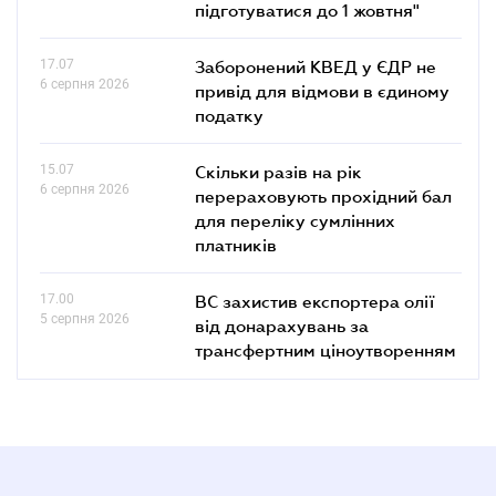
підготуватися до 1 жовтня"
17.07
Заборонений КВЕД у ЄДР не
6 серпня 2026
привід для відмови в єдиному
податку
15.07
Скільки разів на рік
6 серпня 2026
перераховують прохідний бал
для переліку сумлінних
платників
17.00
ВС захистив експортера олії
5 серпня 2026
від донарахувань за
трансфертним ціноутворенням