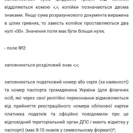
відділяються комою «,», копійки позначаються двома
знаками. Якщо сума розрахункового документа виражена
в цілих гривнях, то замість копійок проставляються два
нулі «00». Значення поля має бути більше нуля;
- поле №2:
заповнюється розділовий знак «;»;
заповнюється податковий номер або серія (за наявності)
та номер паспорта громадянина України (для фізичних
осіб, які через свої релігійні переконання відмовляються
від прийняття реєстраційного номера облікової картки
платника податків та офіційно повідомили про це
відповідний територіальний орган ДПС і мають відмітку у
паспорті) (має 8-10 знаків у символьному форматі)*;