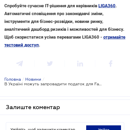
Спробуйте сучасне ІТ-рішення для керівників
LIGA360
.
Автоматичні сповіщення про законодавчі зміни,
інструменти для бізнес-розвідки, новини ринку,
аналітичний дашборд ризиків і можливостей для бізнесу.
Щоб скористатися усіма перевагами LIGA360 -
отримайте
тестовий доступ
.
Головна
/
Новини
/
В Україні можуть запровадити податок для Facebook, Netflix та Booking: проект прийнято за основу
Залиште коментар
Увійдіть, щоб залишити коментар
увійти