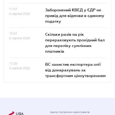
17.07
Заборонений КВЕД у ЄДР не
6 серпня 2026
привід для відмови в єдиному
податку
15.07
Скільки разів на рік
6 серпня 2026
перераховують прохідний бал
для переліку сумлінних
платників
17.00
ВС захистив експортера олії
5 серпня 2026
від донарахувань за
трансфертним ціноутворенням
Центр підтримки користувачів