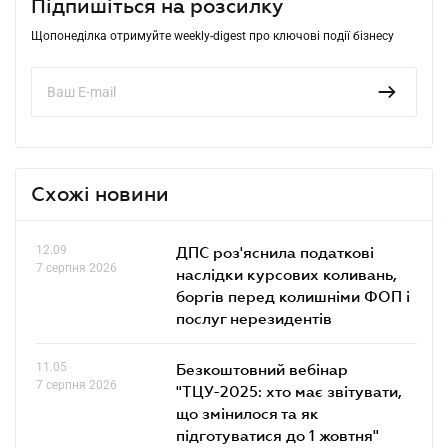
Підпишіться на розсилку
Щопонеділка отримуйте weekly-digest про ключові події бізнесу
Схожі новини
12.09
ДПС роз'яснила податкові
7 серпня 2026
наслідки курсових коливань,
боргів перед колишніми ФОП і
послуг нерезидентів
11.05
Безкоштовний вебінар
7 серпня 2026
"ТЦУ-2025: хто має звітувати,
що змінилося та як
підготуватися до 1 жовтня"