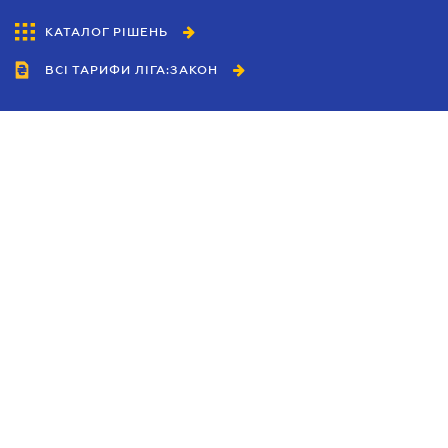
КАТАЛОГ РІШЕНЬ
ВСІ ТАРИФИ ЛІГА:ЗАКОН
Співробітництво
Агенти
Дилери
Політика конфіденційності
Умови використання сайту
Реклама
Блог
Новини компанії
Керівництва
Каталоги компаній
Теми в центрі уваги