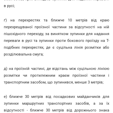
в русі;
ґ) на перехрестях та ближче 10 метрів від краю
перехрещуваної проїзної частини за відсутності на ній
пішохідного переходу, за винятком зупинки для надання
переваги в русі та зупинки проти бокового проїзду на Т-
подібних перехрестях, де є суцільна лінія розмітки або
розділювальна смуга;
д) на проїзній частині, де відстань між суцільною лінією
розмітки чи протилежним краєм проїзної частини і
транспортним засобом, що зупинився, менше 3 метрів;
е) ближче 30 метрів від посадкових майданчиків для
зупинки маршрутних транспортних засобів, а за їх
відсутності - ближче 30 метрів від дорожнього знака