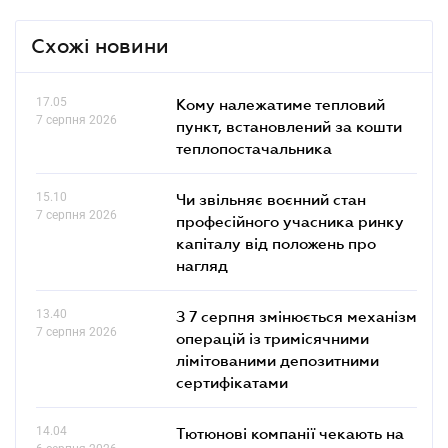
Схожі новини
17.05
Кому належатиме тепловий
7 серпня 2026
пункт, встановлений за кошти
теплопостачальника
15.10
Чи звільняє воєнний стан
7 серпня 2026
професійного учасника ринку
капіталу від положень про
нагляд
13.40
З 7 серпня змінюється механізм
7 серпня 2026
операцій із тримісячними
лімітованими депозитними
сертифікатами
14.04
Тютюнові компанії чекають на