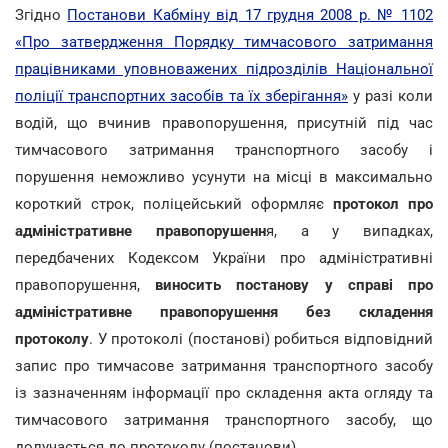
Згідно
Постанови Кабміну від 17 грудня 2008 р. № 1102
«Про затвердження Порядку тимчасового затримання
працівниками уповноважених підрозділів Національної
поліції транспортних засобів та їх зберігання»
у разі коли
водій, що вчинив правопорушення, присутній під час
тимчасового затримання транспортного засобу і
порушення неможливо усунути на місці в максимально
короткий строк, поліцейський оформляє
протокол про
адміністративне правопорушенн
я, а у випадках,
передбачених Кодексом України про адміністративні
правопорушення,
виносить постанову у справі про
адміністративне правопорушення без складення
протоколу
. У протоколі (постанові) робиться відповідний
запис про тимчасове затримання транспортного засобу
із зазначенням інформації про складення акта огляду та
тимчасового затримання транспортного засобу, що
долучається до протоколу (постанови).