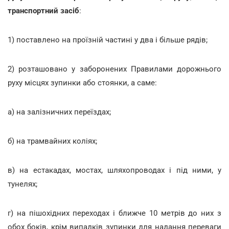
транспортний засіб
:
1) поставлено на проїзній частині у два і більше рядів;
2) розташовано у заборонених Правилами дорожнього
руху місцях зупинки або стоянки, а саме:
а) на залізничних переїздах;
б) на трамвайних коліях;
в) на естакадах, мостах, шляхопроводах і під ними, у
тунелях;
г) на пішохідних переходах і ближче 10 метрів до них з
обох боків, крім випадків зупинки для надання переваги